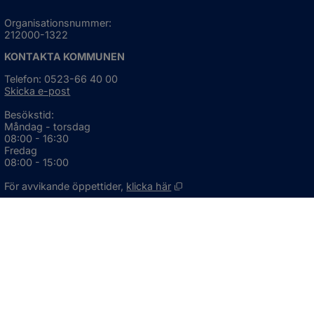
Organisationsnummer:
212000-1322
KONTAKTA KOMMUNEN
Telefon: 0523-66 40 00
Skicka e-post
Besökstid:
Måndag - torsdag
08:00 - 16:30
Fredag
08:00 - 15:00
Öppnas i nytt fönster.
För avvikande öppettider, 
klicka här
Press och informationsmaterial
DU KAN ÄVEN HITTA OSS HÄR
OM WEBBPLATSEN