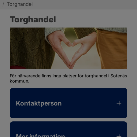
/
Torghandel
Sotenäs kommun
Torghandel
För närvarande finns inga platser för torghandel i Sotenäs 
kommun.
Kontaktperson
Mer information