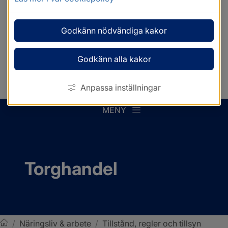
Godkänn nödvändiga kakor
Godkänn alla kakor
Anpassa inställningar
MENY
Torghandel
/
Näringsliv & arbete
/
Tillstånd, regler och tillsyn