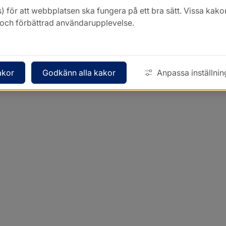
) för att webbplatsen ska fungera på ett bra sätt. Vissa ka
k och förbättrad användarupplevelse.
kommun just nu. Enklast söker du våra tjänster via Varbi, 
bbplats, öppnas i nytt fönster.
akor
Godkänn alla kakor
Anpassa inställnin