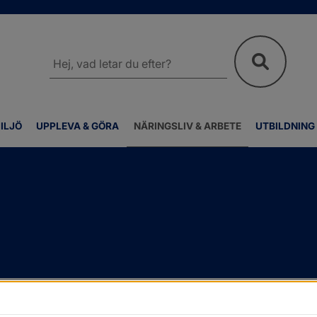
Sök
på
webbplatsen
ILJÖ
UPPLEVA & GÖRA
NÄRINGSLIV & ARBETE
UTBILDNING