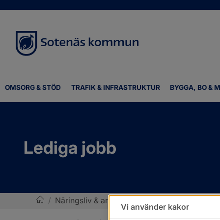
OMSORG & STÖD
TRAFIK & INFRASTRUKTUR
BYGGA, BO & M
Lediga jobb
/
Näringsliv & arbete
/
Lediga jobb
Vi använder kakor
Sotenäs kommun