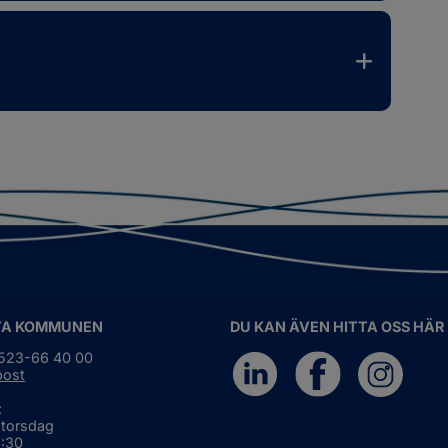
TA KOMMUNEN
DU KAN ÄVEN HITTA OSS HÄR
0523-66 40 00
post
:
 torsdag
6:30