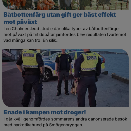
Båtbottenfärg utan gift ger bäst effekt
mot påväxt
I en Chalmersledd studie där olika typer av båtbottenfärger
mot påväxt på fritidsbåtar jämfördes blev resultaten tvärtemot
vad många kan tro. En silik...
Enade i kampen mot droger!
I går kväll genomfördes sommarens andra oanonserade besök
med narkotikahund på Smögenbryggan.