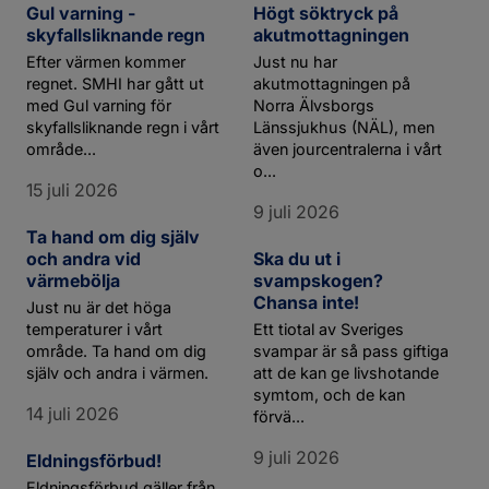
Gul varning -
Högt söktryck på
skyfallsliknande regn
akutmottagningen
Efter värmen kommer
Just nu har
regnet. SMHI har gått ut
akutmottagningen på
med Gul varning för
Norra Älvsborgs
skyfallsliknande regn i vårt
Länssjukhus (NÄL), men
område...
även jourcentralerna i vårt
o...
15 juli 2026
9 juli 2026
Ta hand om dig själv
och andra vid
Ska du ut i
värmebölja
svampskogen?
Chansa inte!
Just nu är det höga
temperaturer i vårt
Ett tiotal av Sveriges
område. Ta hand om dig
svampar är så pass giftiga
själv och andra i värmen.
att de kan ge livshotande
symtom, och de kan
14 juli 2026
förvä...
9 juli 2026
Eldningsförbud!
Eldningsförbud gäller från