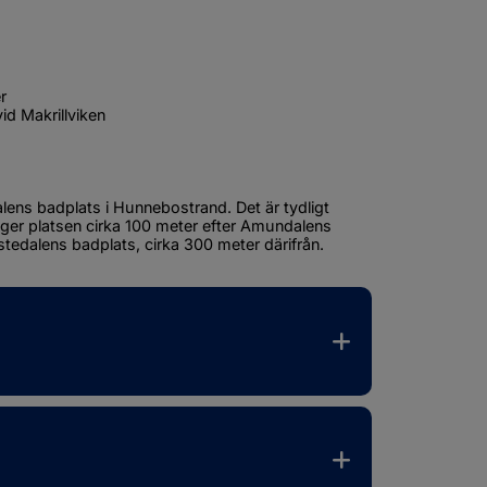
r
d Makrillviken
ens badplats i Hunnebostrand. Det är tydligt 
gger platsen cirka 100 meter efter Amundalens 
stedalens badplats, cirka 300 meter därifrån. 