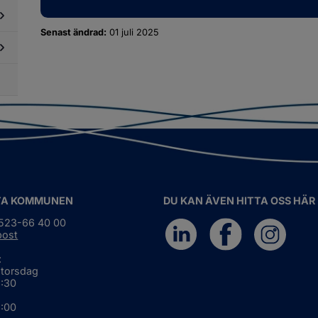
tesplatser
Senast ändrad:
01 juli 2025
dersidor
ör
reningslivet
dersidor
i
ör
ommunen
g i
ommunen
TA KOMMUNEN
DU KAN ÄVEN HITTA OSS HÄR
0523-66 40 00
post
:
 torsdag
6:30
5:00