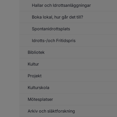
Va
Hallar och Idrottsanläggningar
Boka lokal, hur går det till?
Spontanidrottsplats
Un
f
B
Idrotts-/och Fritidspris
lo
h
g
Bibliotek
Un
d
f
t
Id
Kultur
Fr
Projekt
Un
f
Ku
Kulturskola
Un
f
Pr
Mötesplatser
Un
f
Ku
Arkiv och släktforskning
Un
f