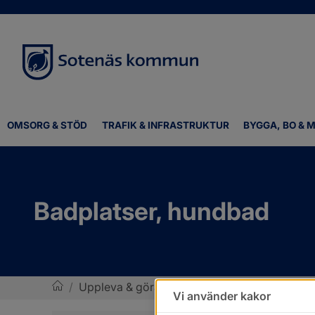
OMSORG & STÖD
TRAFIK & INFRASTRUKTUR
BYGGA, BO & M
Badplatser, hundbad
/
Uppleva & göra
/
Idrott, motion och friluftsli
Vi använder kakor
Sotenäs kommun