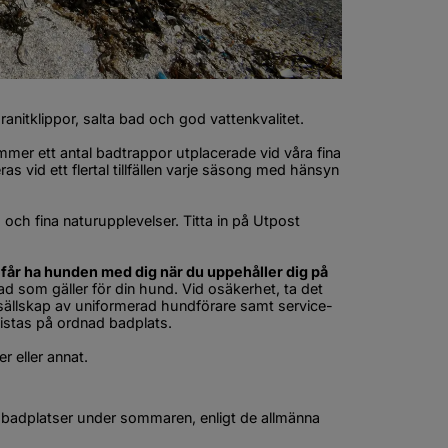
ranitklippor, salta bad och god vattenkvalitet.
mmer ett antal badtrappor utplacerade vid våra fina 
 vid ett flertal tillfällen varje säsong med hänsyn 
h fina naturupplevelser. Titta in på Utpost 
 6.9 MB, öppnas i nytt fönster.
e får ha hunden med dig när du uppehåller dig på 
d som gäller för din hund. Vid osäkerhet, ta det 
 sällskap av uniformerad hundförare samt service- 
vistas på ordnad badplats.
r eller annat.
badplatser under sommaren, enligt de allmänna 