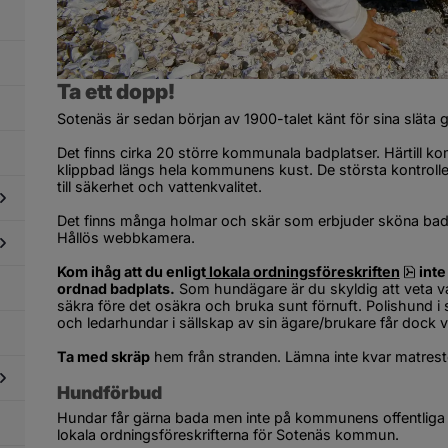
Ta ett dopp!
Sotenäs är sedan början av 1900-talet känt för sina släta g
Det finns cirka 20 större kommunala badplatser. Härtill ko
klippbad längs hela kommunens kust. De största kontrolleras
till säkerhet och vattenkvalitet.
Det finns många holmar och skär som erbjuder sköna bad oc
Hållös webbkamera.
dersidor
ör
pdf,
Kom ihåg att du enligt
 lokala ordningsföreskriften
 int
tar
ordnad badplats.
 Som hundägare är du skyldig att veta va
dersidor
ch
ör
säkra före det osäkra och bruka sunt förnuft. Polishund i
amnar
kplatser
och ledarhundar i sällskap av sin ägare/brukare får dock 
Ta med skräp
 hem från stranden. Lämna inte kvar matreste
Hundförbud
Hundar får gärna bada men inte på kommunens offentliga 
dersidor
lokala ordningsföreskrifterna för Sotenäs kommun.
ör