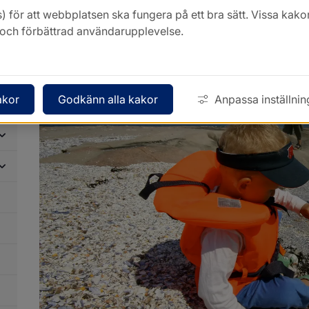
Badplatser, hundbad
) för att webbplatsen ska fungera på ett bra sätt. Vissa ka
k och förbättrad användarupplevelse.
akor
Godkänn alla kakor
Anpassa inställnin
dersidor
ör
enemangsarrangörer
dersidor
ör
rott,
dersidor
tion
ör
ch
luftsliv
luftsliv
dersidor
ch
ör
tion
dplatser,
undbad