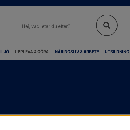
Sök
på
webbplatsen
ILJÖ
UPPLEVA & GÖRA
NÄRINGSLIV & ARBETE
UTBILDNING
v
/
Friluftsliv och motion
/
Badplatser, hundbad