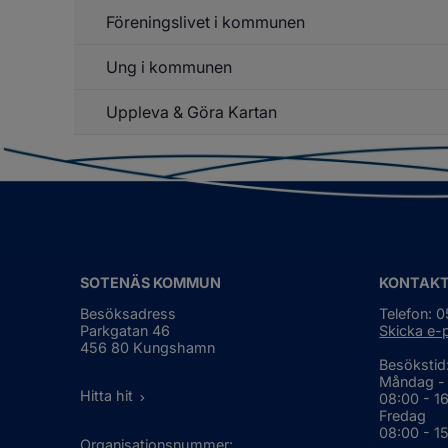
Mö
Föreningslivet i kommunen
Ung i kommunen
Un
f
Fö
Uppleva & Göra Kartan
Un
f
k
Un
k
SOTENÄS KOMMUN
KONTAK
Besöksadress
Telefon: 
Parkgatan 46
Skicka e-
456 80 Kungshamn
Besökstid
Måndag -
Hitta hit
08:00 - 1
Fredag
08:00 - 1
Organisationsnummer: