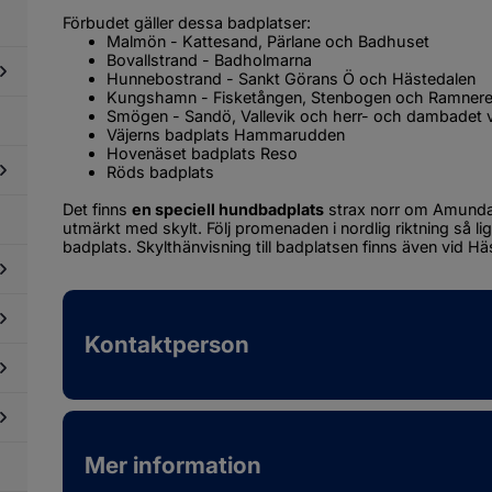
ndringsleder
Förbudet gäller dessa badplatser:
Malmön - Kattesand, Pärlane och Badhuset
Bovallstrand - Badholmarna
Hunnebostrand - Sankt Görans Ö och Hästedalen
Kungshamn - Fisketången, Stenbogen och Ramnere
Smögen - Sandö, Vallevik och herr- och dambadet vi
dersidor
Väjerns badplats Hammarudden
ör
Hovenäset badplats Reso
oka
Röds badplats
kal,
ur
Det finns 
en speciell hundbadplats
 strax norr om Amundal
år
dersidor
et
utmärkt med skylt. Följ promenaden i nordlig riktning så li
ör
ill?
badplats. Skylthänvisning till badplatsen finns även vid Hä
rotts-/och
itidspris
dersidor
ör
Kontaktperson
ltur
dersidor
ör
ojekt
dersidor
ör
lturskola
Mer information
dersidor
ör