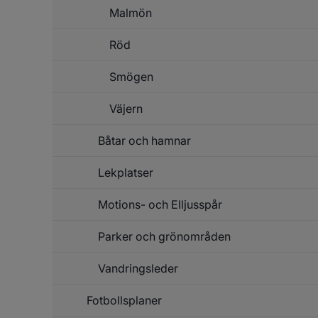
Malmön
Röd
Smögen
Väjern
Båtar och hamnar
Lekplatser
Un
f
Bå
Motions- och Elljusspår
Un
o
f
h
Le
Parker och grönområden
Vandringsleder
Fotbollsplaner
Un
f