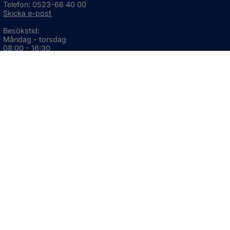
Telefon: 0523-66 40 00
Skicka e-post
Besökstid:
Måndag - torsdag
08:00 - 16:30
Fredag
08:00 - 15:00
Öppnas i nytt fönster.
För avvikande öppettider, 
klicka här
Press och informationsmaterial
DU KAN ÄVEN HITTA OSS HÄR
OM WEBBPLATSEN
Information om webbplatsen
Om kakor (cookies)
Tillgänglighetsredogörelse
GDPR