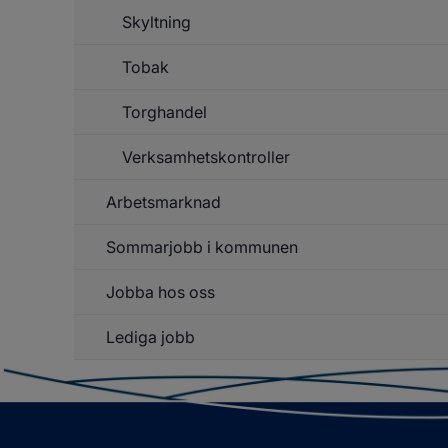
Skyltning
Tobak
Torghandel
Un
f
T
Verksamhetskontroller
Arbetsmarknad
Sommarjobb i kommunen
Un
f
Ar
Jobba hos oss
Lediga jobb
Un
f
J
h
o