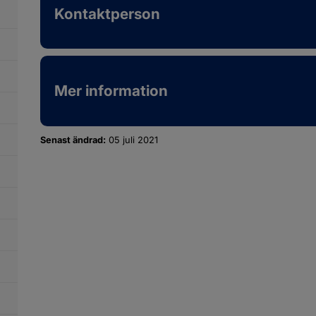
phandling
Kontaktperson
dersidor
ch
ör
köp
llstånd,
gler
ch
llsyn
Mer information
Senast ändrad:
05 juli 2021