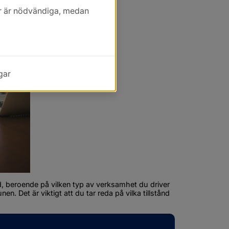
kor är nödvändiga, medan
gar
nd, beroende på vilken typ av verksamhet du driver 
n. Det är viktigt att du tar reda på vilka tillstånd 