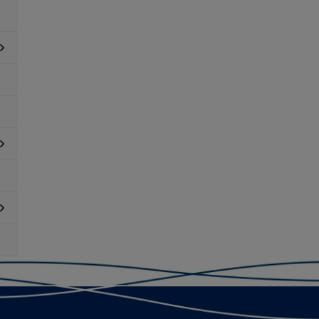
dersidor
ör
obak
dersidor
ör
betsmarknad
dersidor
ör
obba
os
ss