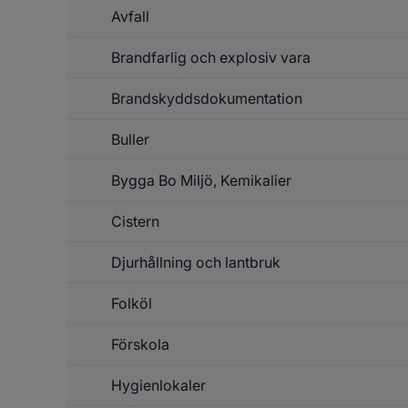
Up
Avfall
Un
o
f
in
Ti
Brandfarlig och explosiv vara
re
o
ti
Brandskyddsdokumentation
Buller
Bygga Bo Miljö, Kemikalier
Cistern
Djurhållning och lantbruk
Folköl
Förskola
Hygienlokaler