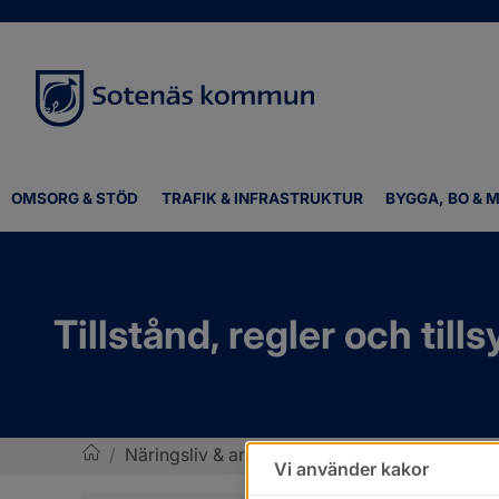
OMSORG & STÖD
TRAFIK & INFRASTRUKTUR
BYGGA, BO & M
Tillstånd, regler och tills
/
Näringsliv & arbete
/
Tillstånd, regler och til
Vi använder kakor
Sotenäs kommun