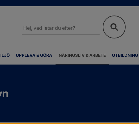
Sök
på
webbplatsen
ILJÖ
UPPLEVA & GÖRA
NÄRINGSLIV & ARBETE
UTBILDNING
yn
lsyn