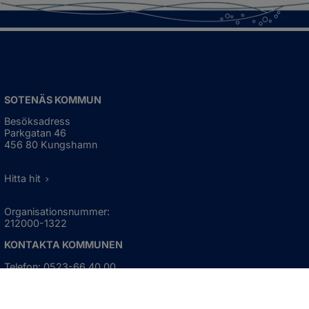
SOTENÄS KOMMUN
Besöksadress
Parkgatan 46
456 80 Kungshamn
Hitta hit
Organisationsnummer:
212000-1322
KONTAKTA KOMMUNEN
Telefon: 0523-66 40 00
Skicka e-post
Besökstid: