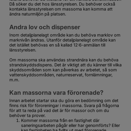
Då söker du det hos länsstyrelsen. Du behöver också 
kontakta länsstyrelsen om massorna kan komma att 
ändra naturmiljön på platsen.
Andra lov och dispenser
Inom detaljplanelagt område kan du behöva marklov om 
marknivån ändras. Utanför detaljplanelagt område kan 
det istället behövas en så kallad 12:6-anmälan till 
länsstyrelsen.
Om massorna ska användas strandnära kan du behöva 
strandskyddsdispens. Det är viktigt att du känner till vilka 
skyddsområden som kan påverkas av arbetet, så som 
vattenskyddsområden, naturreservat, fornlämningar, 
m.m.
Kan massorna vara förorenade?
Innan arbetet startar ska du göra en bedömning om det 
finns risk för föroreningar i massorna. Svara på frågorna 
för att ta reda på vad det är för massor och om du 
behöver ta prover.
Kommer massorna från en fastighet där 
saneringsarbeten pågår eller har genomförts? Eller 
kan fastigheten ha fyllts ut med förorenade 