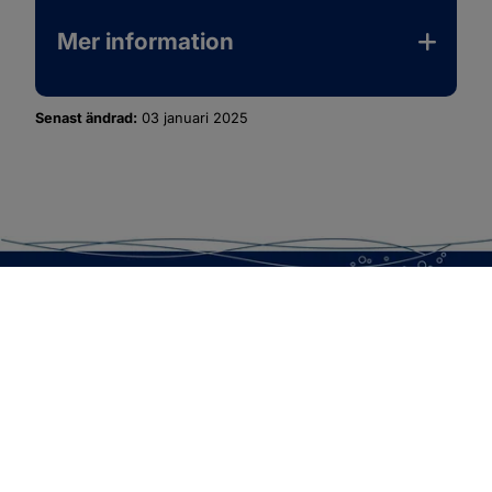
Mer information
Senast ändrad:
03 januari 2025
SOTENÄS KOMMUN
Besöksadress
Parkgatan 46
456 80 Kungshamn