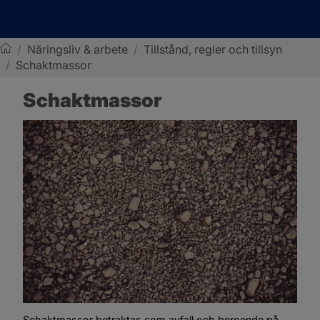
/
Näringsliv & arbete
/
Tillstånd, regler och tillsyn
/
Schaktmassor
Sotenäs kommun
Schaktmassor
Schaktmassor betraktas som avfall och beroende på 