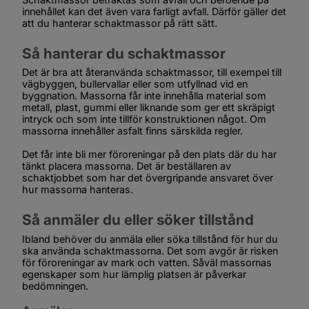
innehållet kan det även vara farligt avfall. Därför gäller det 
att du hanterar schaktmassor på rätt sätt.
Så hanterar du schaktmassor
Det är bra att återanvända schaktmassor, till exempel till 
vägbyggen, bullervallar eller som utfyllnad vid en 
byggnation. Massorna får inte innehålla material som 
metall, plast, gummi eller liknande som ger ett skräpigt 
intryck och som inte tillför konstruktionen något. Om 
massorna innehåller asfalt finns särskilda regler.
Det får inte bli mer föroreningar på den plats där du har 
tänkt placera massorna. Det är beställaren av 
schaktjobbet som har det övergripande ansvaret över 
hur massorna hanteras.
Så anmäler du eller söker tillstånd
Ibland behöver du anmäla eller söka tillstånd för hur du 
ska använda schaktmassorna. Det som avgör är risken 
för föroreningar av mark och vatten. Såväl massornas 
egenskaper som hur lämplig platsen är påverkar 
bedömningen. 