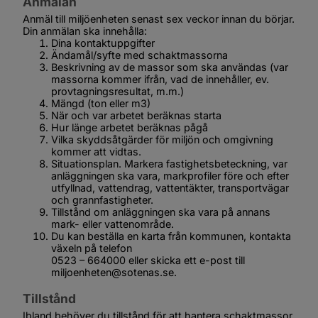
Anmälan
Anmäl till miljöenheten senast sex veckor innan du börjar. 
Din anmälan ska innehålla:
Dina kontaktuppgifter
Ändamål/syfte med schaktmassorna
Beskrivning av de massor som ska användas (var 
massorna kommer ifrån, vad de innehåller, ev. 
provtagningsresultat, m.m.)
Mängd (ton eller m3)
När och var arbetet beräknas starta
Hur länge arbetet beräknas pågå
Vilka skyddsåtgärder för miljön och omgivning 
kommer att vidtas.
Situationsplan. Markera fastighetsbeteckning, var 
anläggningen ska vara, markprofiler före och efter 
utfyllnad, vattendrag, vattentäkter, transportvägar 
och grannfastigheter.
Tillstånd om anläggningen ska vara på annans 
mark- eller vattenområde.
Du kan beställa en karta från kommunen, kontakta 
växeln på telefon 
0523 – 664000 eller skicka ett e-post till 
miljoenheten@sotenas.se.
Tillstånd
Ibland behöver du tillstånd för att hantera schaktmassor. 