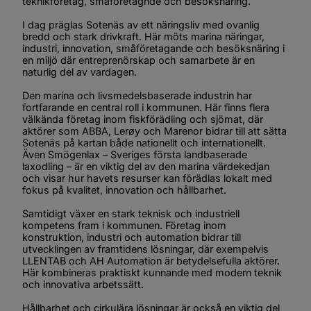
teknikföretag, småföretagnde och besöksnäring.
I dag präglas Sotenäs av ett näringsliv med ovanlig 
bredd och stark drivkraft. Här möts marina näringar, 
industri, innovation, småföretagande och besöksnäring i 
en miljö där entreprenörskap och samarbete är en 
naturlig del av vardagen.
Den marina och livsmedelsbaserade industrin har 
fortfarande en central roll i kommunen. Här finns flera 
välkända företag inom fiskförädling och sjömat, där 
aktörer som ABBA, Lerøy och Marenor bidrar till att sätta 
Sotenäs på kartan både nationellt och internationellt. 
Även Smögenlax – Sveriges första landbaserade 
laxodling – är en viktig del av den marina värdekedjan 
och visar hur havets resurser kan förädlas lokalt med 
fokus på kvalitet, innovation och hållbarhet.
Samtidigt växer en stark teknisk och industriell 
kompetens fram i kommunen. Företag inom 
konstruktion, industri och automation bidrar till 
utvecklingen av framtidens lösningar, där exempelvis 
LLENTAB och AH Automation är betydelsefulla aktörer. 
Här kombineras praktiskt kunnande med modern teknik 
och innovativa arbetssätt.
Hållbarhet och cirkulära lösningar är också en viktig del 