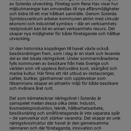
av Sotenäs utveckling. Företag som Rena Hav visar hur 
miljöutmaningar kan omvandlas till nya affärsmöjligheter 
och bidra till ett mer hållbart samhälle. Genom Sotenäs 
Symbioscentrum arbetar kommunen aktivt med cirkulär 
ekonomi och industriell symbios – där en verksamhets 
restprodukt kan bli en annan verksamhets resurs. Det 
skapar nya möjligheter för både företagande och hållbar 
utveckling.
Ur den historiska kopplingen till havet växte också 
besöksnäringen fram, som i dag är en stark och levande 
del av det lokala näringslivet. Under sommarmånaderna 
fylls kommunen av besökare från hela Sverige och 
världen som vill uppleva Bohusläns kust, skärgård och 
marina kultur. Här finns ett rikt utbud av restauranger, 
caféer, butiker, gästhamnar och upplevelser som 
tillsammans skapar en attraktiv miljö för både besökare 
och invånare året runt.
Det som kännetecknar näringslivet i Sotenäs är 
samspelet mellan dessa olika delar. Industri, 
livsmedelsproduktion, teknik, hållbarhetsarbete, 
besöksnäring och småföretagande är inte separata spår 
– de samverkar och stärker varandra. Det skapar en unik 
näringslivsstruktur där havet är den gemensamma 
nämnaren och där företagande, innovation och 