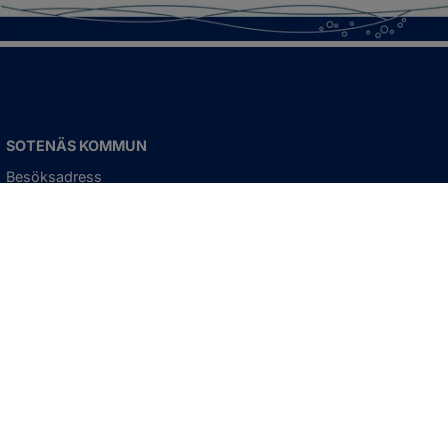
SOTENÄS KOMMUN
Besöksadress
Parkgatan 46
456 80 Kungshamn
Hitta hit
Organisationsnummer:
212000-1322
KONTAKTA KOMMUNEN
Telefon: 0523-66 40 00
Skicka e-post
Besökstid: