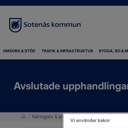
OMSORG & STÖD
TRAFIK & INFRASTRUKTUR
BYGGA, BO & M
Avslutade upphandlinga
/
Näringsliv & arbete
/
Upphandling och inkö
Vi använder kakor
Sotenäs kommun