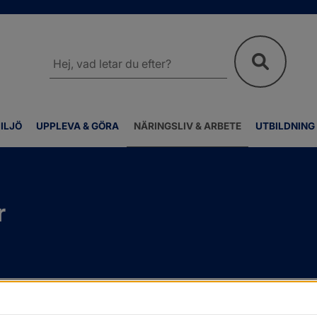
Sök
på
webbplatsen
ILJÖ
UPPLEVA & GÖRA
NÄRINGSLIV & ARBETE
UTBILDNING
r
p
/
Avslutade upphandlingar