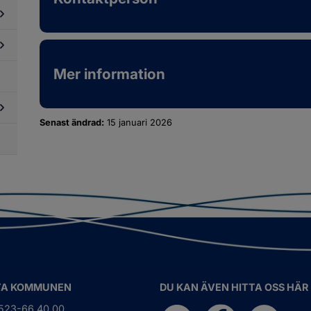
llbarhet
i
phandling
dersidor
ör
llstånd,
Mer information
dersidor
gler
ör
ch
betsmarknad
llsyn
Senast ändrad:
15 januari 2026
dersidor
ör
obba
os
ss
TA KOMMUNEN
DU KAN ÄVEN HITTA OSS HÄR
0523-66 40 00