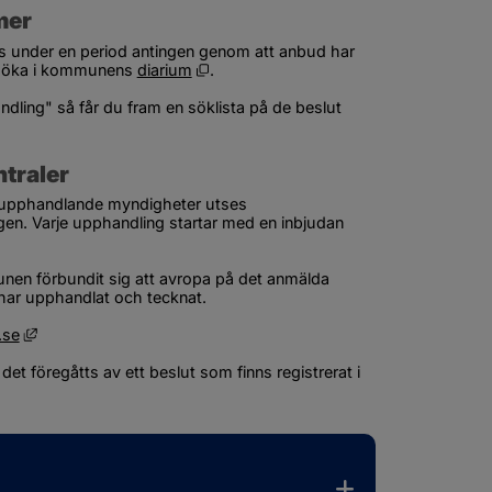
mer
s under en period antingen genom att anbud har 
Öppnas i nytt fönster.
 söka i kommunens 
diarium
.
ling" så får du fram en söklista på de beslut 
traler
upphandlande myndigheter utses 
en. Varje upphandling startar med en inbjudan 
unen förbundit sig att avropa på det anmälda 
ar upphandlat och tecknat.
Länk till annan webbplats, öppnas i nytt fönster.
.se
t föregåtts av ett beslut som finns registrerat i 