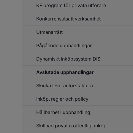
Up
KF program för privata utförare
o
in
Konkurrensutsatt verksamhet
Utmanarrätt
Pågående upphandlingar
Dynamiskt inköpssystem DIS
Avslutade upphandlingar
Skicka leverantörsfaktura
Inköp, regler och policy
Un
f
Sk
Hållbarhet i upphandling
le
Skillnad privat o offentligt inköp
Un
f