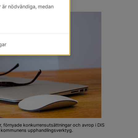
kor är nödvändiga, medan
gar
, förnyade konkurrensutsättningar och avrop i DIS 
ia kommunens upphandlingsverktyg.