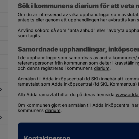
phandling
Sök i kommunens diarium för att veta 
ch
köp
Om du är intresserad av vilka upphandlingar som avslutat
antagits eller genom att upphandlingen har avbrutits kan
Använd sökord så som "anta anbud" eller "avbryta upphand
som tagits.
Samordnade upphandlingar, inköpscen
I de upphandlingar som samordnas av andra kommuner/ 
referenspersoner från kommunen som deltar i kravställning
och denna registreras i kommunens 
diarium
.
Anmälan till Adda inköpscentral (fd SKI) innebär att komm
ramavtalet som Adda inköpscentral (fd SKL Kommentus) h
Alla Adda ramavtal hittar du på deras hemsida 
www.adda
dersidor
Om kommunen gjort en anmälan till Adda inköpcentral har de
ör
kommunens 
diarium
.
icka
verantörsfaktura
dersidor
ör
Kontaktperson