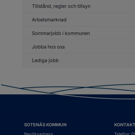
Hå
Tillstånd, regler och tillsyn
up
Arbetsmarknad
Un
f
Ti
Sommarjobb i kommunen
Un
re
f
o
Ar
ti
Jobba hos oss
Lediga jobb
Un
f
J
h
o
SOTENÄS KOMMUN
KONTAK
Besöksadress
Telefon: 