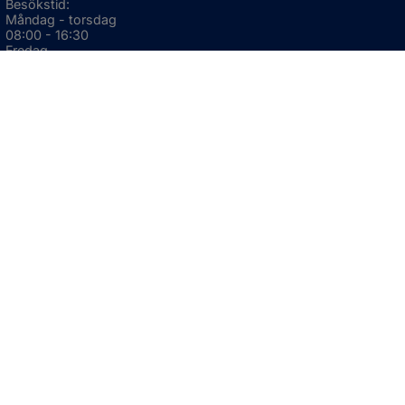
Besökstid:
Måndag - torsdag
08:00 - 16:30
Fredag
08:00 - 15:00
Öppnas i nytt fönster.
För avvikande öppettider, 
klicka här
Press och informationsmaterial
DU KAN ÄVEN HITTA OSS HÄR
OM WEBBPLATSEN
Information om webbplatsen
Om kakor (cookies)
Tillgänglighetsredogörelse
GDPR
Webbkarta