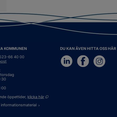
dgivande
dersidor
gan
ör
ternationellt
ch
gionalt
marbete
TA KOMMUNEN
DU KAN ÄVEN HITTA OSS HÄR
0523-66 40 00
post
:
 torsdag
6:30
5:00
Öppnas i nytt fönster.
nde öppettider, 
klicka här
 informationsmaterial