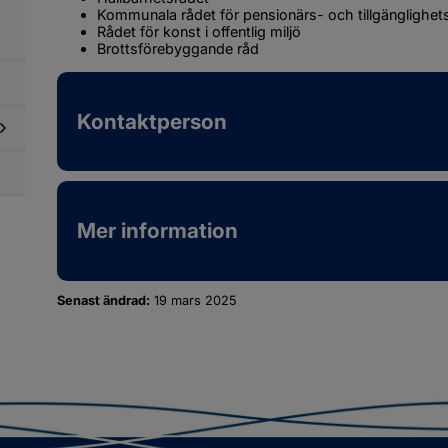
Kommunala rådet för pensionärs- och tillgänglighet
Rådet för konst i offentlig miljö
Brottsförebyggande råd
Kontaktperson
dersidor
ör
ternationellt
ch
Mer information
gionalt
marbete
Senast ändrad:
19 mars 2025