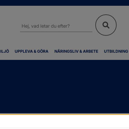
Sök
på
webbplatsen
ILJÖ
UPPLEVA & GÖRA
NÄRINGSLIV & ARBETE
UTBILDNING