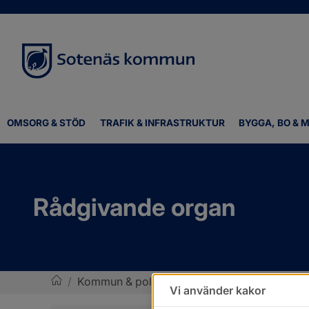
OMSORG & STÖD
TRAFIK & INFRASTRUKTUR
BYGGA, BO & M
Rådgivande organ
/
Kommun & politik
/
Rådgivande organ
Vi använder kakor
Sotenäs kommun