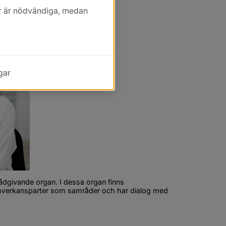
kor är nödvändiga, medan
gar
dgivande organ. I dessa organ finns 
amverkansparter som samråder och har dialog med 