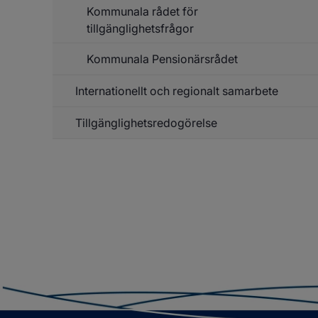
Kommunala rådet för
tillgänglighetsfrågor
Kommunala Pensionärsrådet
Internationellt och regionalt samarbete
Tillgänglighetsredogörelse
Un
f
In
o
re
sa