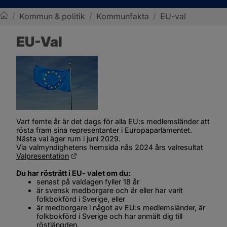
/
Kommun & politik
/
Kommunfakta
/
EU-val
Sotenäs kommun
EU-Val
Vart femte år är det dags för alla EU:s medlemsländer att 
rösta fram sina representanter i Europaparlamentet.
Nästa val äger rum i juni 2029.
Via valmyndighetens hemsida nås 2024 års valresultat 
Länk till annan webbplats.
Valpresentation
Du har rösträtt i EU- valet om du:
senast på valdagen fyller 18 år
är svensk medborgare och är eller har varit 
folkbokförd i Sverige, eller
är medborgare i något av EU:s medlemsländer, är 
folkbokförd i Sverige och har anmält dig till 
röstlängden.