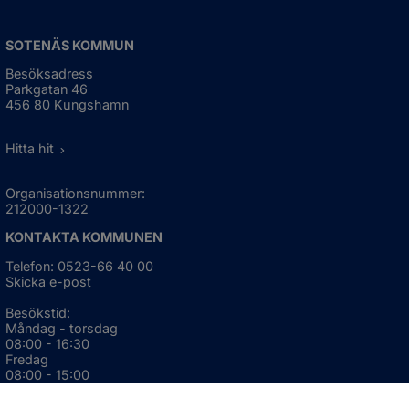
SOTENÄS KOMMUN
Besöksadress
Parkgatan 46
456 80 Kungshamn
Hitta hit
Organisationsnummer:
212000-1322
KONTAKTA KOMMUNEN
Telefon: 0523-66 40 00
Skicka e-post
Besökstid:
Måndag - torsdag
08:00 - 16:30
Fredag
08:00 - 15:00
Öppnas i nytt fönster.
För avvikande öppettider, 
klicka här