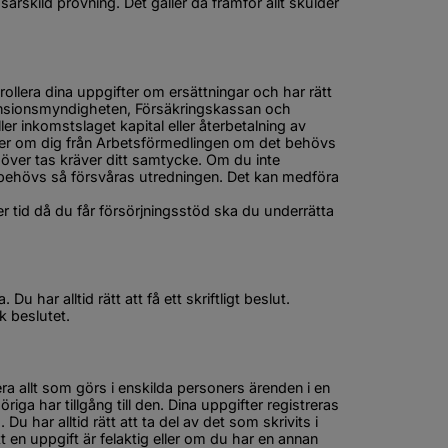
särskild prövning. Det gäller då framför allt skulder 
llera dina uppgifter om ersättningar och har rätt 
nsionsmyndigheten, Försäkringskassan och 
 inkomstslaget kapital eller återbetalning av 
fter om dig från Arbetsförmedlingen om det behövs 
höver tas kräver ditt samtycke. Om du inte 
m behövs så försvåras utredningen. Det kan medföra 
r tid då du får försörjningsstöd ska du underrätta 
u har alltid rätt att få ett skriftligt beslut. 
k beslutet.
 allt som görs i enskilda personers ärenden i en 
ga har tillgång till den. Dina uppgifter registreras 
har alltid rätt att ta del av det som skrivits i 
 en uppgift är felaktig eller om du har en annan 