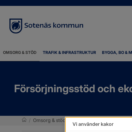
OMSORG & STÖD
TRAFIK & INFRASTRUKTUR
BYGGA, BO & M
Försörjningsstöd och ek
/
Omsorg & stöd
/
Ekonomi och försörjning
/
Vi använder kakor
Sotenäs kommun