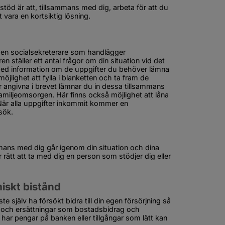
töd är att, tillsammans med dig, arbeta för att du 
t vara en kortsiktig lösning.
 en socialsekreterare som handlägger 
 ställer ett antal frågor om din situation vid det 
med information om de uppgifter du behöver lämna 
lighet att fylla i blanketten och ta fram de 
 angivna i brevet lämnar du in dessa tillsammans 
miljeomsorgen. Här finns också möjlighet att låna 
 När alla uppgifter inkommit kommer en 
sök.
mans med dig går igenom din situation och dina 
rätt att ta med dig en person som stödjer dig eller 
miskt bistånd
te själv ha försökt bidra till din egen försörjning så 
er och ersättningar som bostadsbidrag och 
 har pengar på banken eller tillgångar som lätt kan 