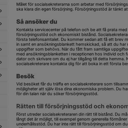
ör
Målet för socialsekreterarna som arbetar med försörjningss
od
ska klara din egen försörjning. Försörjningsstöd är tänkt at
dersidor
an,
ör
rvaltare,
milj
Så ansöker du
rmyndare
dersidor
ch
ör
rälder
Kontakta servicecenter på telefon och be att få prata med
lkhälsoarbete
försörjningsstöd och ekonomiskt bistånd. Socialsekreteraren
dersidor
första telefonsamtalet. Du kommer sedan att få ett brev 
ör
in samt en ansökningsblankett hemskickad, så att du har möj
nktionsnedsättning
uppgifter som behövs. När du fått fram samtliga uppgifter
med ansökningsblanketten i receptionen hos Individ och fa
dator och skrivare om du ej har tillgång till detta hemma.
dersidor
socialsekreterare kontakta dig för att boka in ett första be
ör
älp
Besök
dersidor
i
ör
emmet
Vid besöket får du träffa en socialsekreterare som tillsam
älpmedel
dersidor
möjligheter att själv lösa dina ekonomiska problem. Du har 
ch
ör
stadsanpassning
för din talan när du söker försörjningsstöd.
vandring
ch
Rätten till försörjningsstöd och ekono
tegration
Först utreder socialsekreteraren din rätt till bistånd. Du mås
långt det är möjligt, till exempel genom generella förmån
underhållsstöd. Du har inte rätt till försörjningsstöd om du