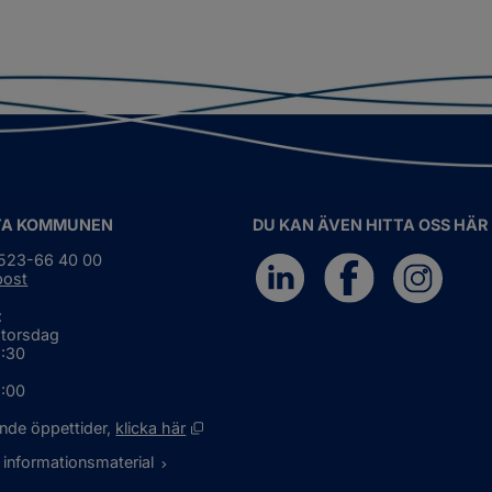
TA KOMMUNEN
DU KAN ÄVEN HITTA OSS HÄR
0523-66 40 00
post
:
 torsdag
6:30
5:00
Öppnas i nytt fönster.
nde öppettider, 
klicka här
 informationsmaterial