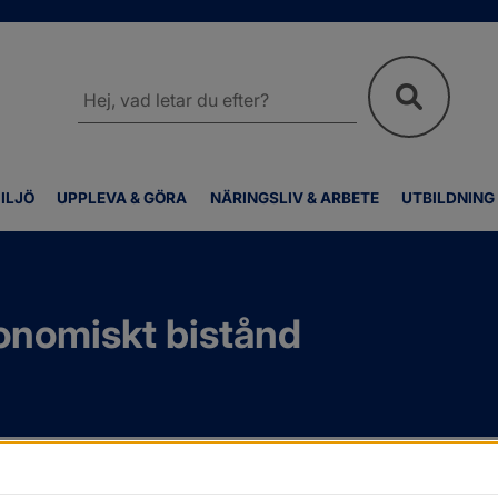
Sök
på
webbplatsen
ILJÖ
UPPLEVA & GÖRA
NÄRINGSLIV & ARBETE
UTBILDNING
onomiskt bistånd
Försörjningsstöd och ekonomiskt bistånd