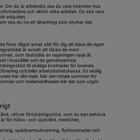
er. Om du är arbetslös ska du vara inskriven hos 
sförmedlare och aktivt söka arbeten. Du ska vara 
lir erbjuden.
om ska du ha ett läkarintyg som styrker det.
e finns något annat sätt för dig att klara din egen 
ingsstödet är avsett att täcka de mest 
en, som fastställs av regeringen varje år. 
ivid i hushållet och de gemensamma 
ningsstöd till skäliga kostnader för boende, 
förening och/eller arbetslöshetskassa. En skälig 
unen har råd med. När den totala summan för 
umman och mellanskillnaden blir det som utgör 
rigt
bistånd, utöver försörjningsstöd, som du kan behöva 
 är för hälso- och sjukvård, mediciner, 
rustning, spädbarnsutrustning, flyttkostnader och 