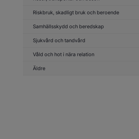
Riskbruk, skadligt bruk och beroende
Un
f
Re
Samhällsskydd och beredskap
Un
tr
f
o
Ri
b
Sjukvård och tandvård
Un
sk
f
b
Sa
o
Våld och hot i nära relation
Un
o
be
f
be
Sj
Äldre
o
ta
Un
f
Äl