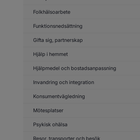
f
G
Folkhälsoarbete
Un
m
f
fö
Fa
fö
Funktionsnedsättning
Un
o
f
fö
Fo
Gifta sig, partnerskap
Un
f
Fu
Hjälp i hemmet
Hjälpmedel och bostadsanpassning
Un
f
Hj
Invandring och integration
Un
f
h
Hj
Konsumentvägledning
Un
o
f
bo
In
Mötesplatser
o
in
Psykisk ohälsa
Resor, transporter och besök