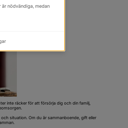
iskt bistånd
kor är nödvändiga, medan
gar
inte räcker för att försörja dig och din familj, 
jeomsorgen.
i och situation. Om du är sammanboende, gift eller 
 samman.