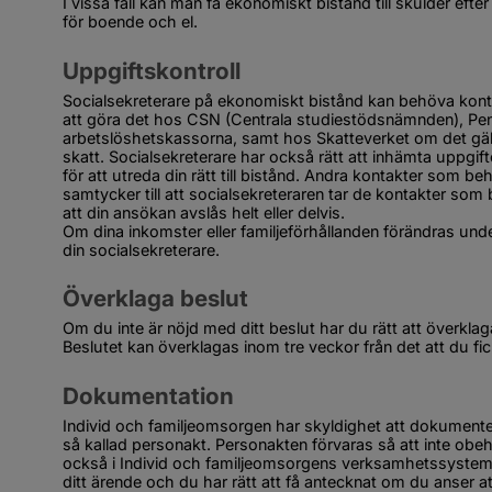
I vissa fall kan man få ekonomiskt bistånd till skulder efter 
för boende och el.
Uppgiftskontroll
Socialsekreterare på ekonomiskt bistånd kan behöva kontro
att göra det hos CSN (Centrala studiestödsnämnden), Pe
arbetslöshetskassorna, samt hos Skatteverket om det gäller
skatt. Socialsekreterare har också rätt att inhämta uppgi
för att utreda din rätt till bistånd. Andra kontakter som be
samtycker till att socialsekreteraren tar de kontakter so
att din ansökan avslås helt eller delvis.
Om dina inkomster eller familjeförhållanden förändras unde
din socialsekreterare.
Överklaga beslut
Om du inte är nöjd med ditt beslut har du rätt att överklaga. D
Beslutet kan överklagas inom tre veckor från det att du fic
Dokumentation
Individ och familjeomsorgen har skyldighet att dokumentera
så kallad personakt. Personakten förvaras så att inte obehöri
också i Individ och familjeomsorgens verksamhetssystem. Du 
ditt ärende och du har rätt att få antecknat om du anser att