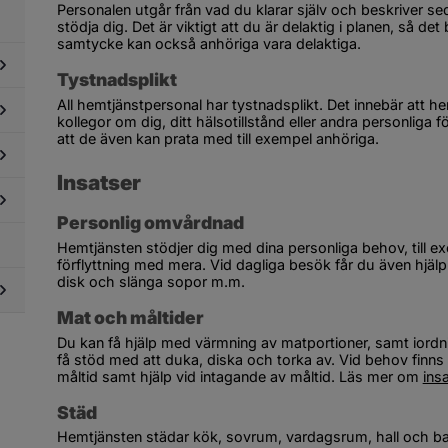
Personalen utgår från vad du klarar själv och beskriver se
stödja dig. Det är viktigt att du är delaktig i planen, så det
samtycke kan också anhöriga vara delaktiga.
Tystnadsplikt
All hemtjänstpersonal har tystnadsplikt. Det innebär att h
dersidor
kollegor om dig, ditt hälsotillstånd eller andra personliga 
ör
att de även kan prata med till exempel anhöriga.
sor,
dersidor
ansporter
ör
ch
Insatser
skbruk,
esök
dersidor
adligt
ör
ruk
Personlig omvårdnad
mhällsskydd
ch
dersidor
Hemtjänsten stödjer dig med dina personliga behov, till ex
ch
roende
ör
förflyttning med mera. Vid dagliga besök får du även hjälp
redskap
ukvård
disk och slänga sopor m.m.
ch
ndvård
Mat och måltider
dersidor
Du kan få hjälp med värmning av matportioner, samt iordni
ör
få stöd med att duka, diska och torka av. Vid behov finns 
dre
måltid samt hjälp vid intagande av måltid. Läs mer om 
ins
Städ
Hemtjänsten städar 
kök, sovrum, vardagsrum, hall och b