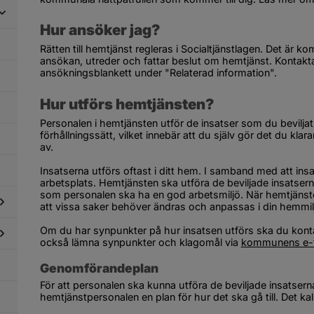
nktionsnedsättning
Hur ansöker jag?
dersidor
Rätten till hemtjänst regleras i Socialtjänstlagen. Det är
ör
ansökan, utreder och fattar beslut om hemtjänst. Kontakta
älp
ansökningsblankett under "Relaterad information".
i
emmet
Hur utförs hemtjänsten?
Personalen i hemtjänsten utför de insatser som du beviljats.
förhållningssätt, vilket innebär att du själv gör det du kl
av.
Insatserna utförs oftast i ditt hem. I samband med att insa
arbetsplats. Hemtjänsten ska utföra de beviljade insatserna p
som personalen ska ha en god arbetsmiljö. När hemtjänsten
att vissa saker behöver ändras och anpassas i din hemmil
Om du har synpunkter på hur insatsen utförs ska du konta
dersidor
också lämna synpunkter och klagomål via 
kommunens e-t
ör
älpmedel
dersidor
Genomförandeplan
ch
ör
stadsanpassning
För att personalen ska kunna utföra de beviljade insatsern
vandring
hemtjänstpersonalen en plan för hur det ska gå till. Det k
ch
tegration