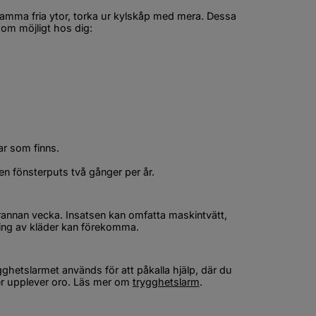
mma fria ytor, torka ur kylskåp med mera. Dessa 
som möjligt hos dig:
ar som finns.
n fönsterputs två gånger per år.
varannan vecka. Insatsen kan omfatta maskintvätt, 
kning av kläder kan förekomma.
hetslarmet används för att påkalla hjälp, där du 
er upplever oro. Läs mer om 
trygghetslarm
.