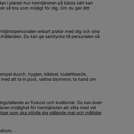
dan i planen hur hemtjänsten på bästa sätt kan 
 blir så bra som möjligt för dig. Om du ger ditt 
emtjänstpersonalen enbart pratar med dig och sina 
förhållanden. Du kan ge samtycke till personalen så 
empel dusch, hygien, klädsel, toalettbesök, 
 med att ta in post, vattna blommor, ta hand om 
ngställande av frukost och kvällsmat. Du kan även 
även möjlighet för hemtjänsten att sitta med vid 
atser som ska stödja dig gällande mat och måltider
.
adrum.