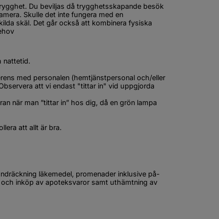
n trygghet. Du beviljas då trygghetsskapande besök 
kamera. Skulle det inte fungera med en 
ilda skäl. Det går också att kombinera fysiska 
ehov
nattetid.
ens med personalen (hemtjänstpersonal och/eller 
 Observera att vi endast "tittar in" vid uppgjorda 
när man ”tittar in” hos dig, då en grön lampa 
lera att allt är bra.
kB, öppnas i nytt fönster.
handräckning läkemedel, promenader inklusive på- 
g och inköp av apoteksvaror samt uthämtning av 