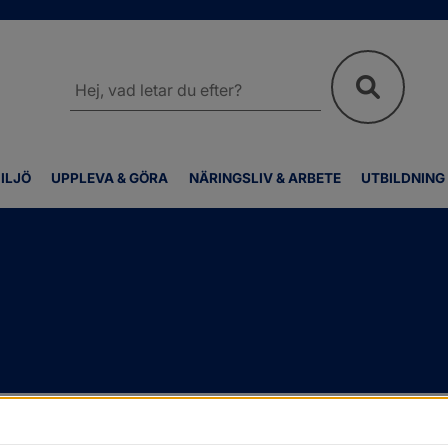
Sök
på
webbplatsen
ILJÖ
UPPLEVA & GÖRA
NÄRINGSLIV & ARBETE
UTBILDNING