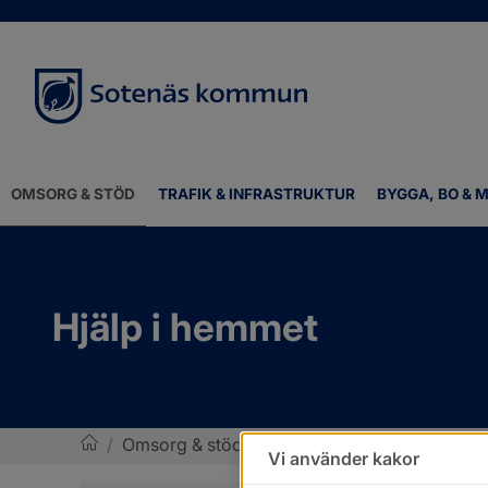
OMSORG & STÖD
TRAFIK & INFRASTRUKTUR
BYGGA, BO & M
Hjälp i hemmet
/
Omsorg & stöd
/
Hjälp i hemmet
Vi använder kakor
Sotenäs kommun