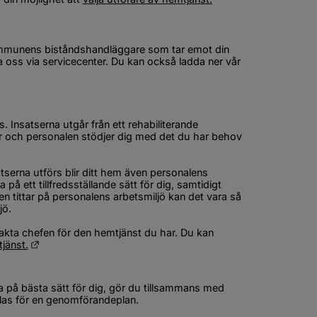
 kommunens biståndshandläggare som tar emot din 
 oss via servicecenter. Du kan också ladda ner vår 
 Insatserna utgår från ett rehabiliterande 
arar och personalen stödjer dig med det du har behov 
tserna utförs blir ditt hem även personalens 
å ett tillfredsställande sätt för dig, samtidigt 
 tittar på personalens arbetsmiljö kan det vara så 
jö.
kta chefen för den hemtjänst du har. Du kan 
Länk till annan webbplats.
jänst.
a på bästa sätt för dig, gör du tillsammans med 
allas för en genomförandeplan.