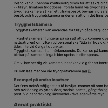
Ibland kan du behöva kontinuerlig tillsyn för att säkra di
-- tillsyn. Insatsen tillgodoses i första hand via trygghets
trygghetskamera så kan ett tillsynsbesök beviljas vid särsk
besök och trygghetskamera under en natt om det finns b
Trygghetskamera
Trygghetskameran kan användas för tillsyn både dag- och 
Trygghetskameran fungerar på så sätt att du kommer över
nattpatrullen) om vilken tid personal ska ”titta in” hos dig.
tider, inte vid övriga tidpunkter.
Trygghetskameran har mörkerseende. Du kan se på kameran 
blinkar på kameran. Inga bilder spelas in eller sparas.
Om vi inte ser dig via kameran, besöker vi dig för att kontrol
pdf, 99.5 
Du kan läsa mer om vår trygghetskamera 
här
.
Exempel på andra insatser
Det finns också möjlighet att få beviljat insatser så som 
och avklädning av ytterkläder, sociala samtal, gångtränin
post. Vid handräckning läkemedel krävs egenvårdsintyg.
Annat praktiskt