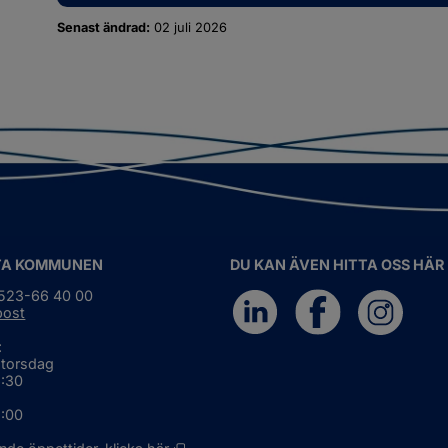
Senast ändrad:
02 juli 2026
TA KOMMUNEN
DU KAN ÄVEN HITTA OSS HÄR
0523-66 40 00
post
:
 torsdag
6:30
5:00
Öppnas i nytt fönster.