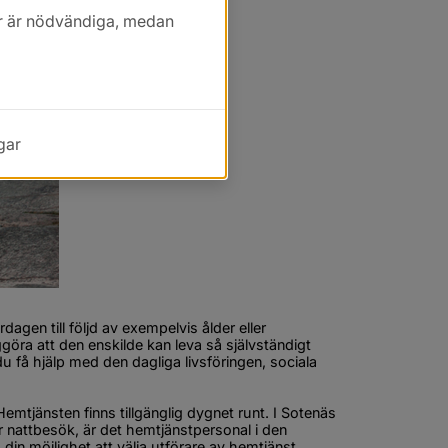
kor är nödvändiga, medan
gar
agen till följd av exempelvis ålder eller 
öra att den enskilde kan leva så självständigt 
få hjälp med den dagliga livsföringen, sociala 
mtjänsten finns tillgänglig dygnet runt. I Sotenäs 
nattbesök, är det hemtjänstpersonal i den 
in möjlighet att 
välja utförare av hemtjänst.