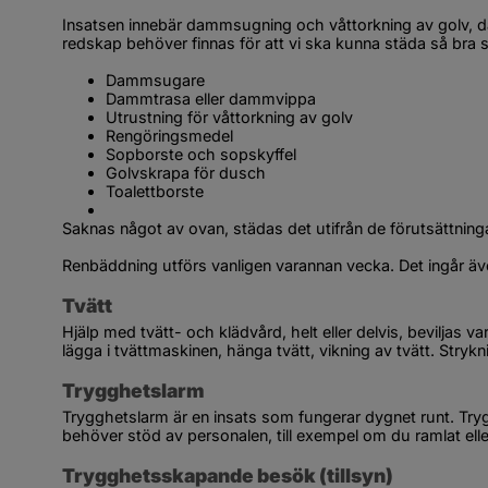
Insatsen innebär dammsugning och våttorkning av golv, da
redskap behöver finnas för att vi ska kunna städa så bra 
Dammsugare
Dammtrasa eller dammvippa
Utrustning för våttorkning av golv
Rengöringsmedel
Sopborste och sopskyffel
Golvskrapa för dusch
Toalettborste
Saknas något av ovan, städas det utifrån de förutsättning
Renbäddning utförs vanligen varannan vecka. Det ingår äve
Tvätt
Hjälp med tvätt- och klädvård, helt eller delvis, beviljas 
lägga i tvättmaskinen, hänga tvätt, vikning av tvätt. Stry
Trygghetslarm
Trygghetslarm är en insats som fungerar dygnet runt. Trygg
behöver stöd av personalen, till exempel om du ramlat ell
Trygghetsskapande besök (tillsyn)