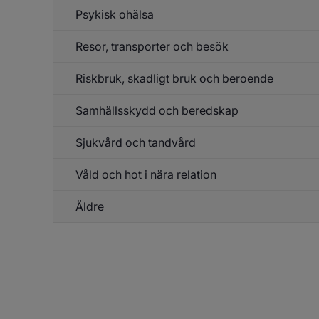
Psykisk ohälsa
Resor, transporter och besök
Riskbruk, skadligt bruk och beroende
Un
f
Re
Samhällsskydd och beredskap
Un
tr
f
o
Ri
b
Sjukvård och tandvård
Un
sk
f
b
Sa
o
Våld och hot i nära relation
Un
o
be
f
be
Sj
Äldre
o
ta
Un
f
Äl