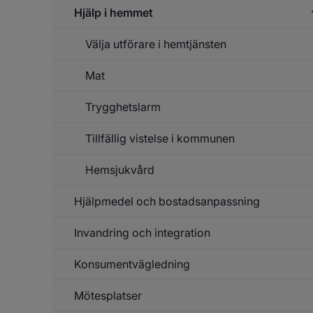
Fu
Hjälp i hemmet
Välja utförare i hemtjänsten
Un
f
Hj
Mat
h
Trygghetslarm
Tillfällig vistelse i kommunen
Hemsjukvård
Hjälpmedel och bostadsanpassning
Invandring och integration
Un
f
Hj
Konsumentvägledning
Un
o
f
bo
In
Mötesplatser
o
in