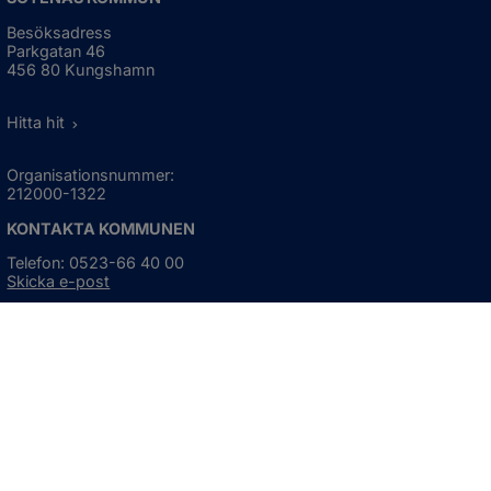
Besöksadress
Parkgatan 46
456 80 Kungshamn
Hitta hit
Organisationsnummer:
212000-1322
KONTAKTA KOMMUNEN
Telefon: 0523-66 40 00
Skicka e-post
Besökstid:
Måndag - torsdag
08:00 - 16:30
Fredag
08:00 - 15:00
Öppnas i nytt fönster.
För avvikande öppettider, 
klicka här
Press och informationsmaterial