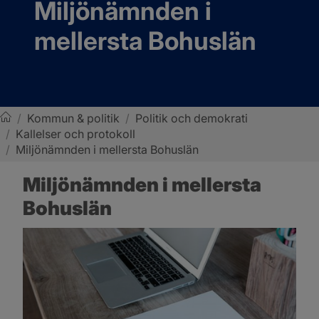
Miljönämnden i 
mellersta Bohuslän
/
Kommun & politik
/
Politik och demokrati
/
Kallelser och protokoll
Sotenäs kommun
/
Miljönämnden i mellersta Bohuslän
Miljönämnden i mellersta 
Bohuslän