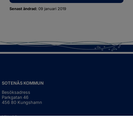
Senast ändrad:
09 januari 2019
SOTENÄS KOMMUN
Besöksadress
Parkgatan 46
456 80 Kungshamn
Hitta hit
Organisationsnummer: