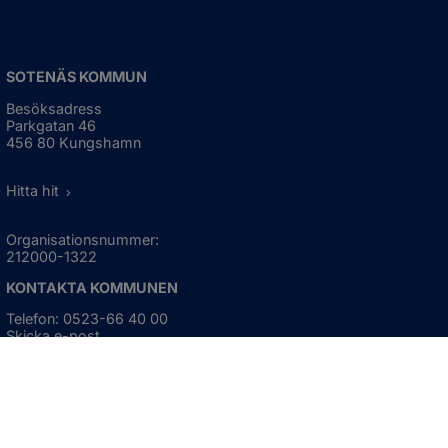
SOTENÄS KOMMUN
Besöksadress
Parkgatan 46
456 80 Kungshamn
Hitta hit
Organisationsnummer:
212000-1322
KONTAKTA KOMMUNEN
Telefon: 0523-66 40 00
Skicka e-post
Besökstid:
Måndag - torsdag
08:00 - 16:30
Fredag
08:00 - 15:00