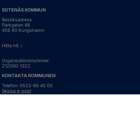
SOTENÄS KOMMUN
Besöksadress
Parkgatan 46
456 80 Kungshamn
Hitta hit
Organisationsnummer:
212000-1322
KONTAKTA KOMMUNEN
Telefon: 0523-66 40 00
Skicka e-post
Besökstid:
Måndag - torsdag
08:00 - 16:30
Fredag
08:00 - 15:00
Öppnas i nytt fönster.
För avvikande öppettider, 
klicka här