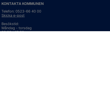
KONTAKTA KOMMUNEN
Telefon: 0523-66 40 00
Skicka e-post
Besökstid:
Måndag - torsdag
08:00 - 16:30
Fredag
08:00 - 15:00
Öppnas i nytt fönster.
För avvikande öppettider, 
klicka här
Press och informationsmaterial
DU KAN ÄVEN HITTA OSS HÄR
OM WEBBPLATSEN
Information om webbplatsen
Om kakor (cookies)