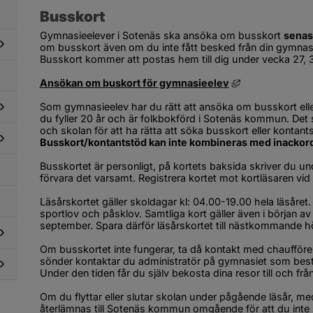
Busskort
Gymnasieelever i Sotenäs ska ansöka om busskort 
senas
om busskort även om du inte fått besked från din gymnasi
Busskort kommer att postas hem till dig under vecka 27, 3
dersidor
Länk till annan
Ansökan om buskort för gymnasieelev
ör
xenutbildning
Som gymnasieelev har du rätt att ansöka om busskort eller 
du fyller 20 år och är folkbokförd i Sotenäs kommun. Det
och skolan för att ha rätta att söka busskort eller kontant
dersidor
Busskort/kontantstöd kan inte kombineras med inackor
ör
evhälsa,
Busskortet är personligt, på kortets baksida skriver du un
dersidor
lsovård
förvara det varsamt. Registrera kortet mot kortläsaren vid 
ör
bbning,
Läsårskortet gäller skoldagar kl: 04.00-19.00 hela läsåret. 
ygghet,
sportlov och påsklov. Samtliga kort gäller även i början av n
kerhet
september. Spara därför läsårskortet till nästkommande h
Om busskortet inte fungerar, ta då kontakt med chauffören.
sönder kontaktar du administratör på gymnasiet som beställ
dersidor
Under den tiden får du själv bekosta dina resor till och frå
ör
aktik
dersidor
Om du flyttar eller slutar skolan under pågående läsår, me
i
ör
återlämnas till Sotenäs kommun omgående för att du inte s
olan