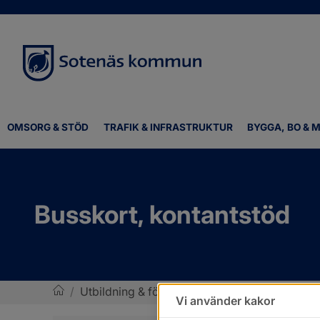
OMSORG & STÖD
TRAFIK & INFRASTRUKTUR
BYGGA, BO & M
Busskort, kontantstöd
/
Utbildning & förskola
/
Gymnasium
/
Bussko
Vi använder kakor
Sotenäs kommun