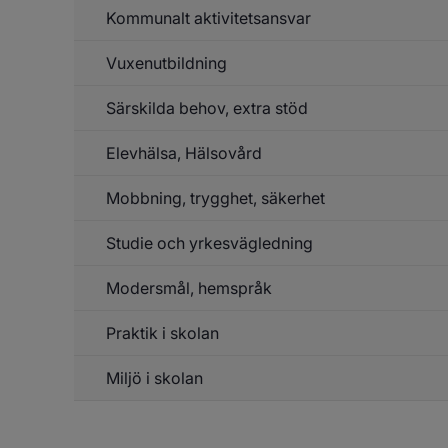
Kommunalt aktivitetsansvar
Vuxenutbildning
Särskilda behov, extra stöd
Un
f
Vu
Elevhälsa, Hälsovård
Mobbning, trygghet, säkerhet
Un
f
El
Studie och yrkesvägledning
Un
Hä
f
Mo
Modersmål, hemspråk
tr
sä
Praktik i skolan
Miljö i skolan
Un
f
Pr
Un
f
sk