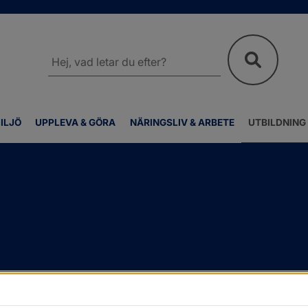
Sök
på
webbplatsen
ILJÖ
UPPLEVA & GÖRA
NÄRINGSLIV & ARBETE
UTBILDNING
rt, kontantstöd