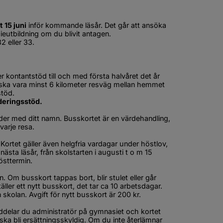
t
15 juni
 inför kommande läsår. Det går att ansöka 
eutbildning om du blivit antagen.
2 eller 33.
 webbplats, öppnas i nytt fönster.
kontantstöd till och med första halvåret det år 
 ska vara minst 6 kilometer resväg mellan hemmet 
stöd.
deringsstöd.
der med ditt namn. Busskortet är en värdehandling, 
varje resa.
Kortet gäller även helgfria vardagar under höstlov, 
ästa läsår, från skolstarten i augusti t o m 15 
östtermin.
 Om busskort tappas bort, blir stulet eller går 
er ett nytt busskort, det tar ca 10 arbetsdagar. 
n skolan. Avgift för nytt busskort är 200 kr.
ddelar du administratör på gymnasiet och kortet 
ka bli ersättningsskyldig. Om du inte återlämnar 