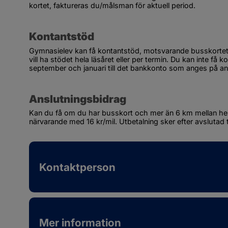
ljö
kortet, faktureras du/målsman för aktuell period.
i
olan
Kontantstöd
Gymnasielev kan få kontantstöd, motsvarande busskortet
vill ha stödet hela läsåret eller per termin. Du kan inte få k
september och januari till det bankkonto som anges på a
Anslutningsbidrag
Kan du få om du har busskort och mer än 6 km mellan hem
närvarande med 16 kr/mil. Utbetalning sker efter avslutad 
Kontaktperson
Mer information