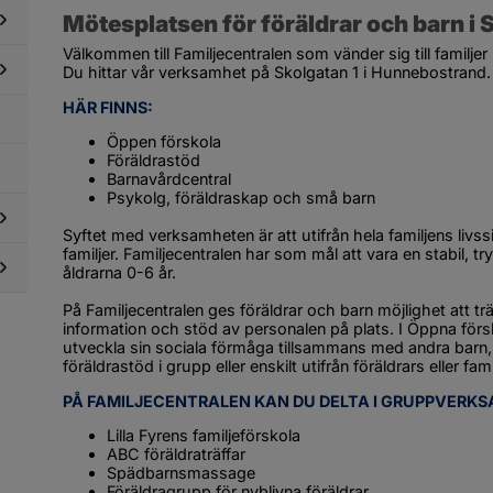
xenutbildning
Mötesplatsen för föräldrar och barn 
Välkommen till Familjecentralen som vänder sig till familje
dersidor
Du hittar vår verksamhet på Skolgatan 1 i Hunnebostrand.
ör
evhälsa,
HÄR FINNS:
dersidor
lsovård
ör
Öppen förskola
bbning,
Föräldrastöd
ygghet,
Barnavårdcentral
kerhet
Psykolg, föräldraskap och små barn
Syftet med verksamheten är att utifrån hela familjens livs
familjer. Familjecentralen har som mål att vara en stabil, tr
dersidor
åldrarna 0-6 år.
ör
aktik
På Familjecentralen ges föräldrar och barn möjlighet att träf
dersidor
i
information och stöd av personalen på plats. I Öppna förs
ör
olan
utveckla sin sociala förmåga tillsammans med andra barn, me
ljö
föräldrastöd i grupp eller enskilt utifrån föräldrars eller fa
i
olan
PÅ FAMILJECENTRALEN KAN DU DELTA I GRUPPVERK
Lilla Fyrens familjeförskola
ABC föräldraträffar
Spädbarnsmassage
Föräldragrupp för nyblivna föräldrar