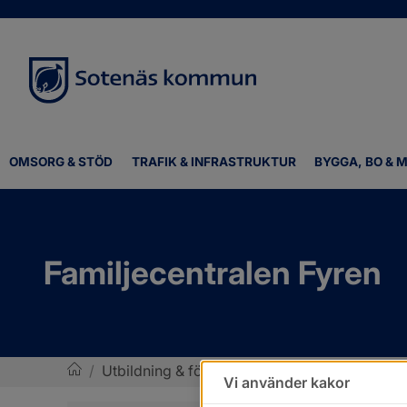
OMSORG & STÖD
TRAFIK & INFRASTRUKTUR
BYGGA, BO & M
Familjecentralen Fyren
/
Utbildning & förskola
/
Familjecentralen Fyr
Vi använder kakor
Sotenäs kommun