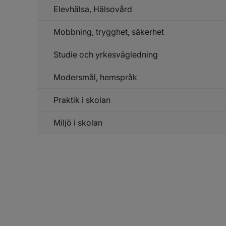
Vu
Elevhälsa, Hälsovård
Mobbning, trygghet, säkerhet
Un
f
El
Studie och yrkesvägledning
Un
Hä
f
Mo
Modersmål, hemspråk
tr
sä
Praktik i skolan
Miljö i skolan
Un
f
Pr
Un
f
sk
Mi
sk