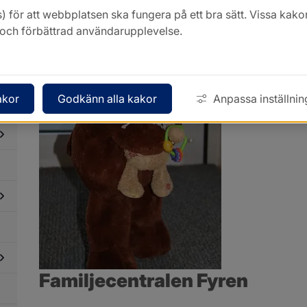
) för att webbplatsen ska fungera på ett bra sätt. Vissa ka
k och förbättrad användarupplevelse.
dersidor
ör
rskola
akor
Godkänn alla kakor
Anpassa inställnin
dersidor
ch
ör
arnomsorg
miljecentralen
ren
dersidor
ör
undskola
dersidor
ör
ymnasium
Familjecentralen Fyren
dersidor
ör