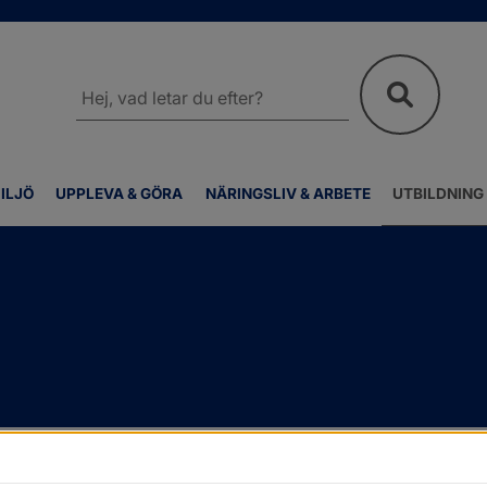
Sök
på
webbplatsen
ILJÖ
UPPLEVA & GÖRA
NÄRINGSLIV & ARBETE
UTBILDNING
en