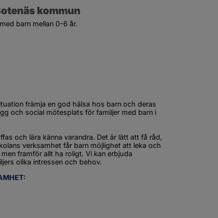
i Sotenäs kommun
r med barn mellan 0-6 år.
situation främja en god hälsa hos barn och deras 
ygg och social mötesplats för familjer med barn i 
fas och lära känna varandra. Det är lätt att få råd, 
kolans verksamhet får barn möjlighet att leka och 
n framför allt ha roligt. Vi kan erbjuda 
miljers olika intressen och behov.
SAMHET: