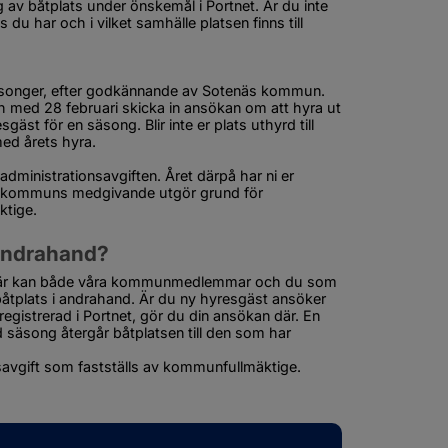
 av båtplats under önskemål i Portnet. Är du inte 
registrerad i Portnet mejlar du namn, adress, vilken båtplats du har och i vilket samhälle platsen finns till 
säsonger, efter godkännande av Sotenäs kommun. 
h med 28 februari skicka in ansökan om att hyra ut 
gäst för en säsong. Blir inte er plats uthyrd till 
ed årets hyra.
administrationsavgiften. Året därpå har ni er 
s kommuns medgivande utgör grund för 
ktige.
 andrahand?
. Här kan både våra kommunmedlemmar och du som 
tplats i andrahand. Är du ny hyresgäst ansöker 
registrerad i Portnet, gör du din ansökan där. En 
 säsong återgår båtplatsen till den som har 
savgift som fastställs av kommunfullmäktige.