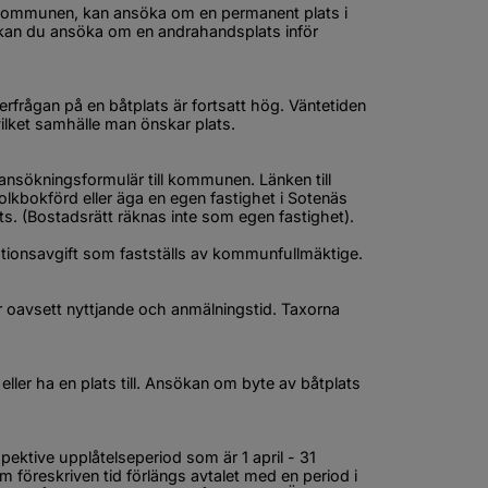
i kommunen, kan ansöka om en permanent plats i 
n du ansöka om en andrahandsplats inför 
rfrågan på en båtplats är fortsatt hög. Väntetiden 
ilket samhälle man önskar plats.
 ansökningsformulär till kommunen. Länken till 
olkbokförd eller äga en egen fastighet i Sotenäs 
ts. (Bostadsrätt räknas inte som egen fastighet).
ationsavgift som fastställs av kommunfullmäktige.
 oavsett nyttjande och anmälningstid. Taxorna 
ller ha en plats till. Ansökan om byte av båtplats 
ektive upplåtelseperiod som är 1 april - 31 
m föreskriven tid förlängs avtalet med en period i 