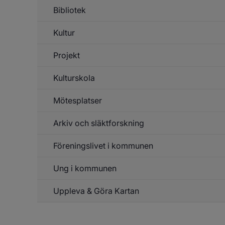
g
Bibliotek
Un
d
f
t
Id
Kultur
Fr
Projekt
Un
f
Ku
Kulturskola
Un
f
Pr
Mötesplatser
Un
f
Ku
Arkiv och släktforskning
Un
f
Mö
Föreningslivet i kommunen
Ung i kommunen
Un
f
Fö
Uppleva & Göra Kartan
Un
f
k
Un
k