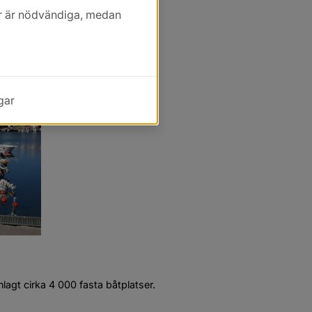
kor är nödvändiga, medan
gar
t cirka 4 000 fasta båtplatser.