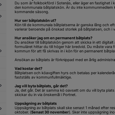
sthamnar
Du som är folkbokförd i Sotenäs, eller äger en fastighet 
den kommunala båtplatskön. Är du inte kommunmedlem ka
kommande säsong.
dersidor
ör
Hur ser båtplatskön ut?
måbåtshamnar
Kön till de kommunala båtplatserna är ganska lång och efte
dersidor
varierar beroende på önskad storlek på båtplatsen, och i v
ör
kplatser
Hur ansöker jag om en permanent båtplats?
Du ansöker till båtplatskön genom att skicka in ett digitalt
formuläret hittar du till höger här bredvid. Du måste vara f
kommun för att få skrivas in i kön för en permanent båtpla
Ansökan av båtplats är förknippad med en årlig administr
dersidor
ör
Vad kostar det?
ndringsleder
Båtplatsen och köavgiften hyrs och betalas per kalenderår
fastställs av kommunfullmäktige
.
Jag vill byta båtplats, går det?
Ja, det går. Det är samma kö oavsett om du vill byta plats e
skickar du in via önskemål i Portnet.
dersidor
ör
Uppsägning av båtplats
oka
Uppsägning av båtplats skall ske senast 1 månad efter resp
kal,
oktober. (
Senast 30 november
). Sker inte uppsägning ino
ur