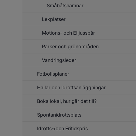
Gä
Småbåtshamnar
Lekplatser
Un
f
S
Motions- och Elljusspår
Un
f
Le
Parker och grönområden
Vandringsleder
Fotbollsplaner
Un
f
Va
Hallar och Idrottsanläggningar
Boka lokal, hur går det till?
Spontanidrottsplats
Un
f
B
Idrotts-/och Fritidspris
lo
h