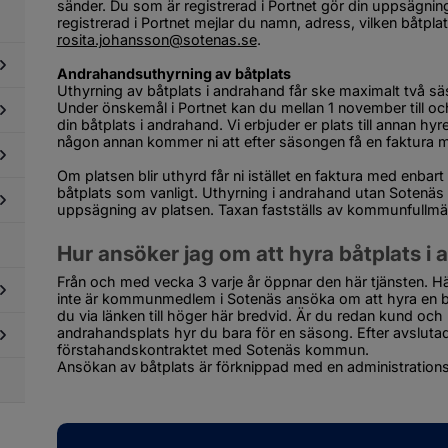
sänder. Du som är registrerad i Portnet gör din uppsägning
år
dersidor
et
ör
rosita.johansson@sotenas.se
.
ill?
rotts-/och
itidspris
Andrahandsuthyrning av båtplats
Uthyrning av båtplats i andrahand får ske maximalt två 
Under önskemål i Portnet kan du mellan 1 november till oc
dersidor
din båtplats i andrahand. Vi erbjuder er plats till annan hyres
ör
någon annan kommer ni att efter säsongen få en faktura m
ltur
dersidor
ör
Om platsen blir uthyrd får ni istället en faktura med enbart 
ojekt
båtplats som vanligt. Uthyrning i andrahand utan Sotenä
dersidor
uppsägning av platsen. Taxan fastställs av kommunfullmä
ör
lturskola
dersidor
Hur ansöker jag om att hyra båtplats i
ör
tesplatser
Från och med vecka 3 varje år öppnar den här tjänsten
inte är kommunmedlem i Sotenäs ansöka om att hyra en bå
du via länken till höger här bredvid. Är du redan kund och 
andrahandsplats hyr du bara för en säsong. Efter avslutad
dersidor
förstahandskontraktet med Sotenäs kommun.
ör
Ansökan av båtplats är förknippad med en administration
reningslivet
dersidor
i
ör
ommunen
g i
ommunen