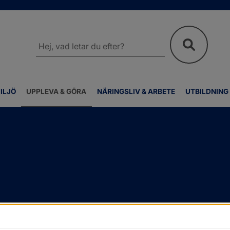
Sök
på
webbplatsen
ILJÖ
UPPLEVA & GÖRA
NÄRINGSLIV & ARBETE
UTBILDNING
v
/
Friluftsliv och motion
/
Båtar och hamnar
/
Båtplatser