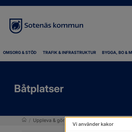
OMSORG & STÖD
TRAFIK & INFRASTRUKTUR
BYGGA, BO & M
Båtplatser
/
Uppleva & göra
/
Idrott, motion och friluftsli
Vi använder kakor
Sotenäs kommun