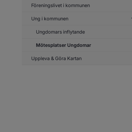
Mö
Föreningslivet i kommunen
Ung i kommunen
Un
f
Fö
Ungdomars inflytande
Un
f
k
Un
Mötesplatser Ungdomar
Un
k
f
U
Uppleva & Göra Kartan
in