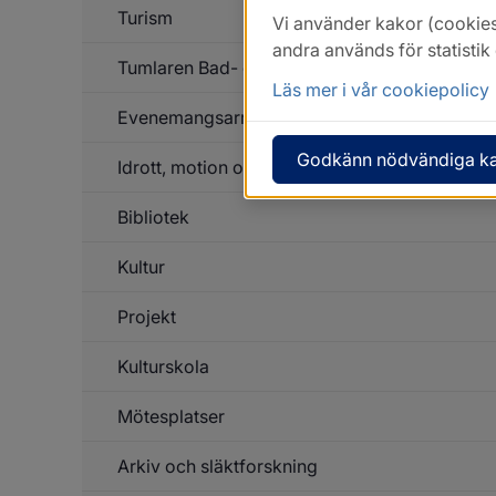
Turism
Vi använder kakor (cookies
andra används för statisti
Tumlaren Bad- och Friskvårdsanläggning
Läs mer i vår cookiepolicy
Evenemangsarrangörer
Godkänn nödvändiga k
Idrott, motion och friluftsliv
Un
f
Ev
Bibliotek
Un
f
Id
Kultur
mo
o
fri
Projekt
Un
f
Ku
Kulturskola
Un
f
Pr
Mötesplatser
Un
f
Ku
Arkiv och släktforskning
Un
f