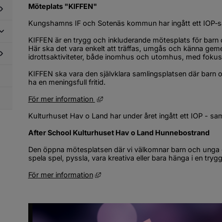
tesplatser
Möteplats "KIFFEN"
Kungshamns IF och Sotenäs kommun har ingått ett IOP‑s
dersidor
ör
KIFFEN är en trygg och inkluderande mötesplats för barn 
reningslivet
Här ska det vara enkelt att träffas, umgås och känna gem
dersidor
i
idrottsaktiviteter, både inomhus och utomhus, med fokus p
ör
ommunen
g i
KIFFEN ska vara den självklara samlingsplatsen där barn 
dersidor
ommunen
ha en meningsfull fritid.
ör
ngdomars
Länk till annan webbplats, öppnas i 
För mer information 
flytande
Kulturhuset Hav o Land har under året ingått ett IOP - s
After School Kulturhuset Hav o Land Hunnebostrand
Den öppna mötesplatsen där vi välkomnar barn och unga eft
spela spel, pyssla, vara kreativa eller bara hänga i en try
Länk till annan webbplats, öppnas i n
För mer information