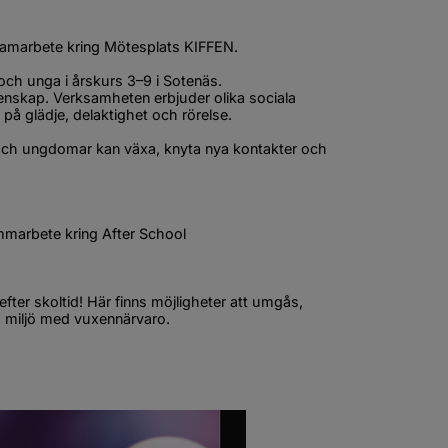
amarbete kring Mötesplats KIFFEN.
och unga i årskurs 3–9 i Sotenäs.
enskap. Verksamheten erbjuder olika sociala 
å glädje, delaktighet och rörelse.
och ungdomar kan växa, knyta nya kontakter och 
nytt fönster.
ammarbete kring After School
er skoltid! Här finns möjligheter att umgås, 
gg miljö med vuxennärvaro.
ytt fönster.