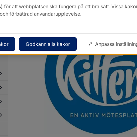
Mötesplatser Ungdomar
) för att webbplatsen ska fungera på ett bra sätt. Vissa ka
k och förbättrad användarupplevelse.
akor
Godkänn alla kakor
Anpassa inställnin
dersidor
ör
enemangsarrangörer
dersidor
ör
rott,
tion
ch
luftsliv
dersidor
ör
ltur
dersidor
ör
ojekt
dersidor
ör
lturskola
dersidor
ör