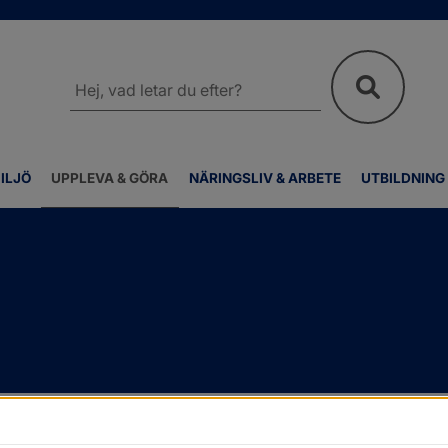
Sök
på
webbplatsen
ILJÖ
UPPLEVA & GÖRA
NÄRINGSLIV & ARBETE
UTBILDNING
platser Ungdomar