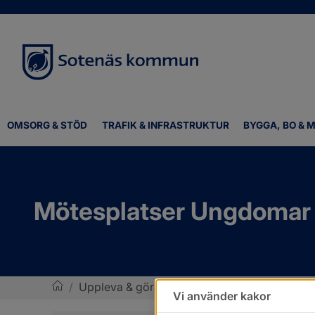
OMSORG & STÖD
TRAFIK & INFRASTRUKTUR
BYGGA, BO & M
Mötesplatser Ungdomar
/
Uppleva & göra
/
Ung i kommunen
/
Mötes
Vi använder kakor
Sotenäs kommun