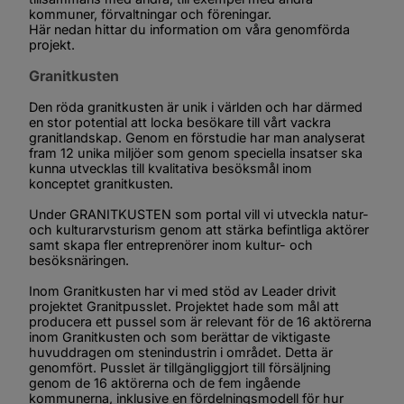
kommuner, förvaltningar och föreningar.
Här nedan hittar du information om våra genomförda  
projekt.
Granitkusten
Den röda granitkusten är unik i världen och har därmed 
en stor potential att locka besökare till vårt vackra 
granitlandskap. Genom en förstudie har man analyserat 
fram 12 unika miljöer som genom speciella insatser ska 
kunna utvecklas till kvalitativa besöksmål inom 
konceptet granitkusten.
Under GRANITKUSTEN som portal vill vi utveckla natur- 
och kulturarvsturism genom att stärka befintliga aktörer 
samt skapa fler entreprenörer inom kultur- och 
besöksnäringen.
Inom Granitkusten har vi med stöd av Leader drivit 
projektet Granitpusslet. Projektet hade som mål att 
producera ett pussel som är relevant för de 16 aktörerna 
inom Granitkusten och som berättar de viktigaste 
huvuddragen om stenindustrin i området. Detta är 
genomfört. Pusslet är tillgängliggjort till försäljning 
genom de 16 aktörerna och de fem ingående 
kommunerna, inklusive en fördelningsmodell för hur 