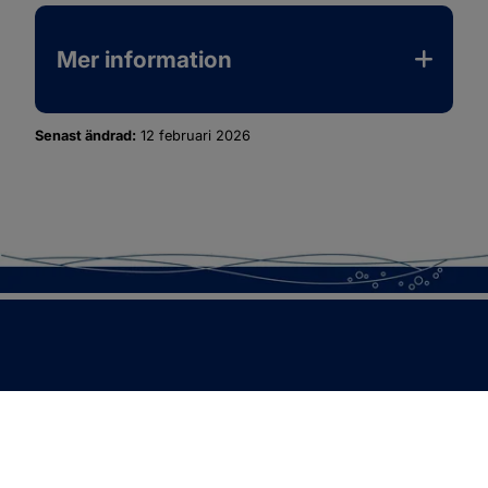
Mer information
Senast ändrad:
12 februari 2026
SOTENÄS KOMMUN
Besöksadress
Parkgatan 46
456 80 Kungshamn