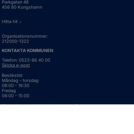
Parkgatan 46
456 80 Kungshamn
Hitta hit
Organisationsnummer:
212000-1322
KONTAKTA KOMMUNEN
Telefon: 0523-66 40 00
Skicka e-post
Besökstid:
Måndag - torsdag
08:00 - 16:30
Fredag
08:00 - 15:00
Öppnas i nytt fönster.
För avvikande öppettider, 
klicka här
Press och informationsmaterial
DU KAN ÄVEN HITTA OSS HÄR