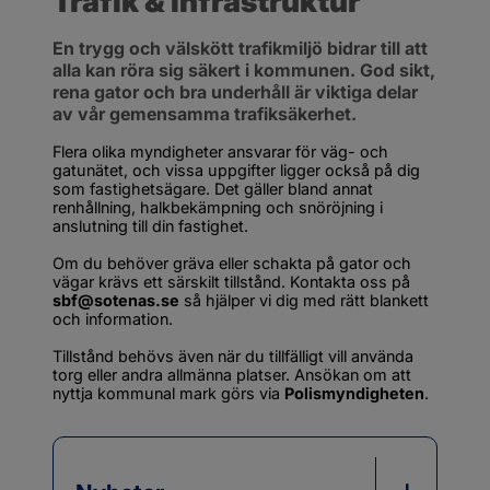
Trafik & infrastruktur
En trygg och välskött trafikmiljö bidrar till att 
alla kan röra sig säkert i kommunen. God sikt, 
rena gator och bra underhåll är viktiga delar 
av vår gemensamma trafiksäkerhet.
Flera olika myndigheter ansvarar för väg- och 
gatunätet, och vissa uppgifter ligger också på dig 
som fastighetsägare. Det gäller bland annat 
renhållning, halkbekämpning och snöröjning i 
anslutning till din fastighet.
Om du behöver gräva eller schakta på gator och 
vägar krävs ett särskilt tillstånd. Kontakta oss på 
sbf@sotenas.se
 så hjälper vi dig med rätt blankett 
och information.
Tillstånd behövs även när du tillfälligt vill använda 
torg eller andra allmänna platser. Ansökan om att 
nyttja kommunal mark görs via 
Polismyndigheten
.