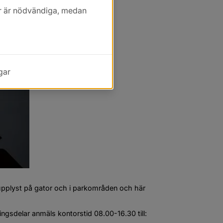
kor är nödvändiga, medan
gar
 upplyst på gator och i parkområden och här 
ingsdelar anmäls kontorstid 08.00-16.30 till: