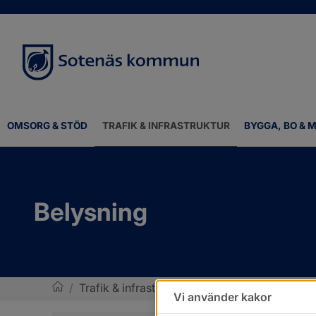
OMSORG & STÖD
TRAFIK & INFRASTRUKTUR
BYGGA, BO & M
Belysning
/
Trafik & infrastruktur
/
Gator
/
Belysning
Vi använder kakor
Sotenäs kommun