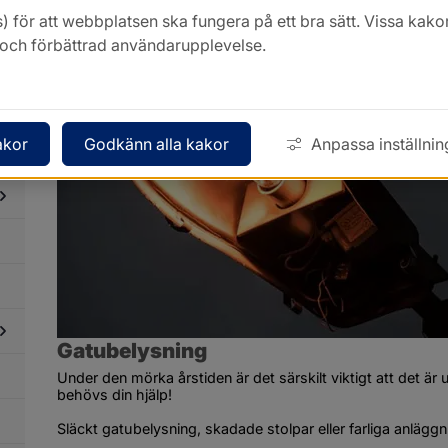
Belysning
) för att webbplatsen ska fungera på ett bra sätt. Vissa ka
k och förbättrad användarupplevelse.
dersidor
ör
tor
akor
Godkänn alla kakor
Anpassa inställnin
dersidor
ör
blika
ddstolpar
Gatubelysning
dersidor
Under den mörka årstiden är det särskilt viktigt att det är
ör
behövs din hjälp!
llstånd
ch
Släckt gatubelysning, skadade stolpar eller farliga anläggn
gler