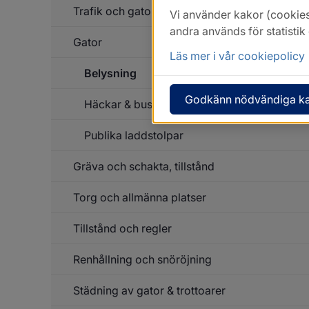
Trafik och gator
Vi använder kakor (cookies
andra används för statisti
Gator
Läs mer i vår cookiepolicy
Belysning
Un
f
Ga
Godkänn nödvändiga k
Häckar & buskage
Publika laddstolpar
Gräva och schakta, tillstånd
Un
f
Pu
Torg och allmänna platser
la
Tillstånd och regler
Renhållning och snöröjning
Un
f
Ti
Städning av gator & trottoarer
o
re