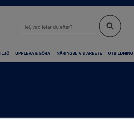
Sök
på
webbplatsen
ILJÖ
UPPLEVA & GÖRA
NÄRINGSLIV & ARBETE
UTBILDNING