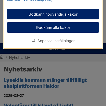
Godkänn nödvändiga kakor
Godkänn alla kakor
Anpassa inställningar
MENY
/
Nyhetsarkiv
Sotenäs kommun
Nyhetsarkiv
Lysekils kommun stänger tillfälligt
skolplattformen Haldor
2025-08-27
Volontärer till Island of Light!