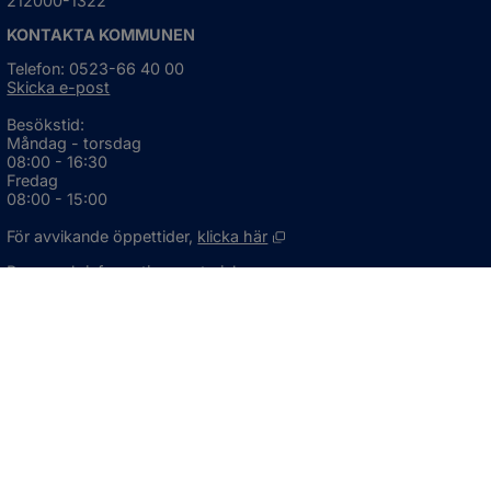
212000-1322
KONTAKTA KOMMUNEN
Telefon: 0523-66 40 00
Skicka e-post
Besökstid:
Måndag - torsdag
08:00 - 16:30
Fredag
08:00 - 15:00
Öppnas i nytt fönster.
För avvikande öppettider, 
klicka här
Press och informationsmaterial
DU KAN ÄVEN HITTA OSS HÄR
OM WEBBPLATSEN
Information om webbplatsen
Om kakor (cookies)