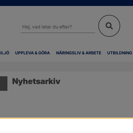
Sök
på
webbplatsen
ILJÖ
UPPLEVA & GÖRA
NÄRINGSLIV & ARBETE
UTBILDNING
Nyhetsarkiv