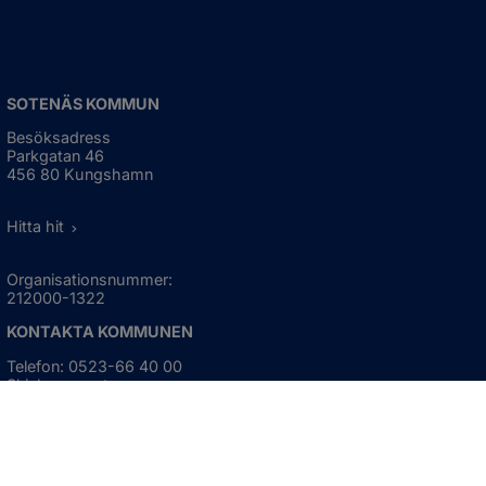
SOTENÄS KOMMUN
Besöksadress
Parkgatan 46
456 80 Kungshamn
Hitta hit
Organisationsnummer:
212000-1322
KONTAKTA KOMMUNEN
Telefon: 0523-66 40 00
Skicka e-post
Besökstid:
Måndag - torsdag
08:00 - 16:30
Fredag