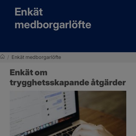
Enkät 
medborgarlöfte
/
Enkät medborgarlöfte
Sotenäs kommun
Enkät om 
trygghetsskapande åtgärder