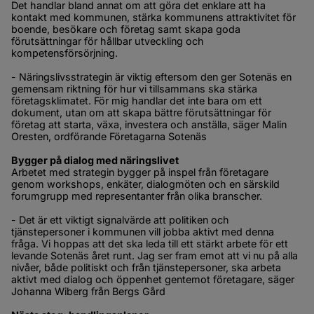
Det handlar bland annat om att göra det enklare att ha 
kontakt med kommunen, stärka kommunens attraktivitet för 
boende, besökare och företag samt skapa goda 
förutsättningar för hållbar utveckling och 
kompetensförsörjning.
- Näringslivsstrategin är viktig eftersom den ger Sotenäs en 
gemensam riktning för hur vi tillsammans ska stärka 
företagsklimatet. För mig handlar det inte bara om ett 
dokument, utan om att skapa bättre förutsättningar för 
företag att starta, växa, investera och anställa, säger Malin 
Oresten, ordförande Företagarna Sotenäs
Bygger på dialog med näringslivet
Arbetet med strategin bygger på inspel från företagare 
genom workshops, enkäter, dialogmöten och en särskild 
forumgrupp med representanter från olika branscher.
- Det är ett viktigt signalvärde att politiken och 
tjänstepersoner i kommunen vill jobba aktivt med denna 
fråga. Vi hoppas att det ska leda till ett stärkt arbete för ett 
levande Sotenäs året runt. Jag ser fram emot att vi nu på alla 
nivåer, både politiskt och från tjänstepersoner, ska arbeta 
aktivt med dialog och öppenhet gentemot företagare, säger 
Johanna Wiberg från Bergs Gård