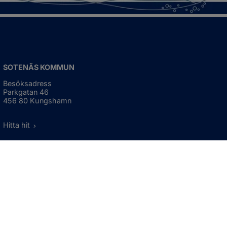
SOTENÄS KOMMUN
Besöksadress
Parkgatan 46
456 80 Kungshamn
Hitta hit
Organisationsnummer:
212000-1322
KONTAKTA KOMMUNEN
Telefon: 0523-66 40 00
Skicka e-post
Besökstid:
Måndag - torsdag