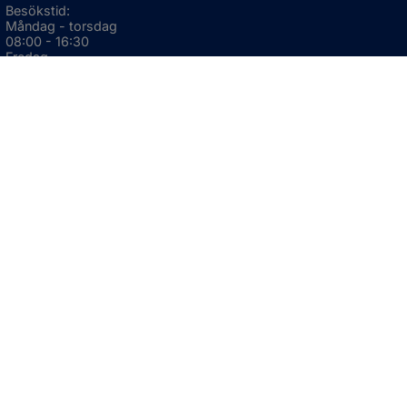
Besökstid:
Måndag - torsdag
08:00 - 16:30
Fredag
08:00 - 15:00
Öppnas i nytt fönster.
För avvikande öppettider, 
klicka här
Press och informationsmaterial
DU KAN ÄVEN HITTA OSS HÄR
OM WEBBPLATSEN
Information om webbplatsen
Om kakor (cookies)
Tillgänglighetsredogörelse
GDPR
Webbkarta