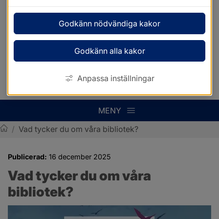
Godkänn nödvändiga kakor
Godkänn alla kakor
Anpassa inställningar
MENY
/
Vad tycker du om våra bibliotek?
Sotenäs kommun
Publicerad:
16 december 2025
Vad tycker du om våra 
bibliotek?