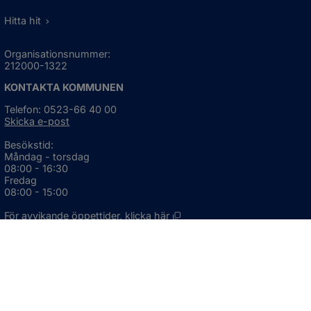
Hitta hit
Organisationsnummer:
212000-1322
KONTAKTA KOMMUNEN
Telefon: 0523-66 40 00
Skicka e-post
Besökstid:
Måndag - torsdag
08:00 - 16:30
Fredag
08:00 - 15:00
Öppnas i nytt fönster.
För avvikande öppettider, 
klicka här
Press och informationsmaterial
DU KAN ÄVEN HITTA OSS HÄR