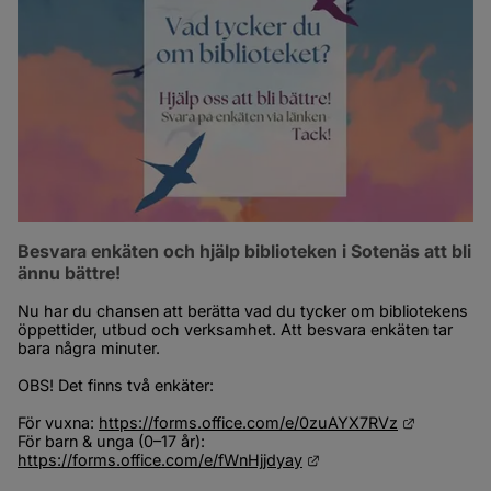
Besvara enkäten och hjälp biblioteken i Sotenäs att bli 
ännu bättre!
Nu har du chansen att berätta vad du tycker om bibliotekens 
öppettider, utbud och verksamhet. Att besvara enkäten tar 
bara några minuter.
OBS! Det finns två enkäter:
Länk till 
För vuxna: 
https://forms.office.com/e/0zuAYX7RVz
För barn & unga (0–17 år): 
Länk till annan webbpla
https://forms.office.com/e/fWnHjjdyay