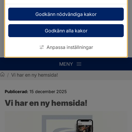
Godkänn nödvändiga kakor
Godkänn alla kakor
Anpassa inställningar
MENY
/
Vi har en ny hemsida!
Sotenäs kommun
Publicerad:
15 december 2025
Vi har en ny hemsida!