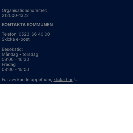
Organisationsnummer:
212000-1322
KONTAKTA KOMMUNEN
Telefon: 0523-66 40 00
Skicka e-post
Besökstid:
Måndag - torsdag
08:00 - 16:30
Fredag
08:00 - 15:00
Öppnas i nytt fönster.
För avvikande öppettider, 
klicka här
Press och informationsmaterial
DU KAN ÄVEN HITTA OSS HÄR
OM WEBBPLATSEN