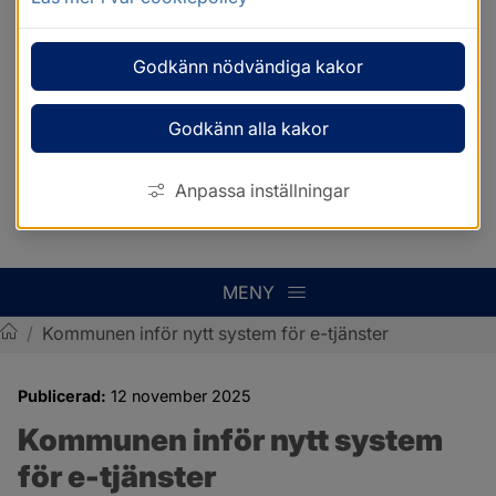
Godkänn nödvändiga kakor
Godkänn alla kakor
Anpassa inställningar
MENY
/
Kommunen inför nytt system för e-tjänster
Sotenäs kommun
Publicerad:
12 november 2025
Kommunen inför nytt system 
för e-tjänster