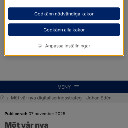
Godkänn nödvändiga kakor
Godkänn alla kakor
Anpassa inställningar
MENY
/
Möt vår nya digitaliseringsstrateg – Johan Edén
Sotenäs kommun
Publicerad:
07 november 2025
Möt vår nya 