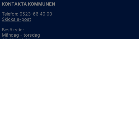
KONTAKTA KOMMUNEN
Telefon: 0523-66 40 00
Skicka e-post
Besökstid:
Måndag - torsdag
08:00 - 16:30
Fredag
08:00 - 15:00
Öppnas i nytt fönster.
För avvikande öppettider, 
klicka här
Press och informationsmaterial
DU KAN ÄVEN HITTA OSS HÄR
OM WEBBPLATSEN
Information om webbplatsen
Om kakor (cookies)