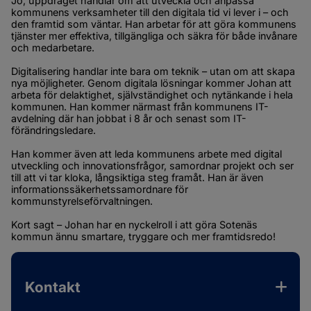
Jo, uppdraget handlar om att utveckla och anpassa 
kommunens verksamheter till den digitala tid vi lever i – och 
den framtid som väntar. Han arbetar för att göra kommunens 
tjänster mer effektiva, tillgängliga och säkra för både invånare 
och medarbetare.
Digitalisering handlar inte bara om teknik – utan om att skapa 
nya möjligheter. Genom digitala lösningar kommer Johan att 
arbeta för delaktighet, självständighet och nytänkande i hela 
kommunen. Han kommer närmast från kommunens IT-
avdelning där han jobbat i 8 år och senast som IT-
förändringsledare.
Han kommer även att leda kommunens arbete med digital 
utveckling och innovationsfrågor, samordnar projekt och ser 
till att vi tar kloka, långsiktiga steg framåt. Han är även 
informationssäkerhetssamordnare för 
kommunstyrelseförvaltningen.
Kort sagt – Johan har en nyckelroll i att göra Sotenäs 
kommun ännu smartare, tryggare och mer framtidsredo!
Kontakt