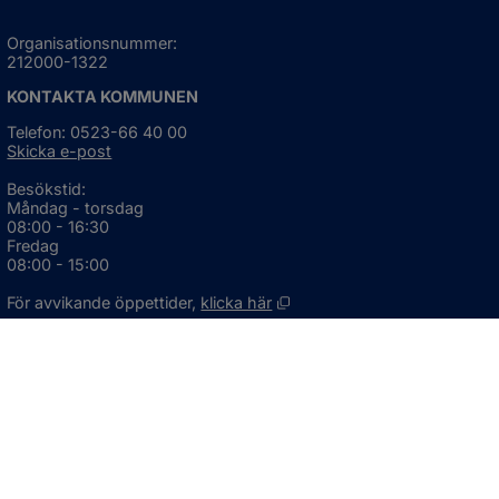
Organisationsnummer:
212000-1322
KONTAKTA KOMMUNEN
Telefon: 0523-66 40 00
Skicka e-post
Besökstid:
Måndag - torsdag
08:00 - 16:30
Fredag
08:00 - 15:00
Öppnas i nytt fönster.
För avvikande öppettider, 
klicka här
Press och informationsmaterial
DU KAN ÄVEN HITTA OSS HÄR
OM WEBBPLATSEN