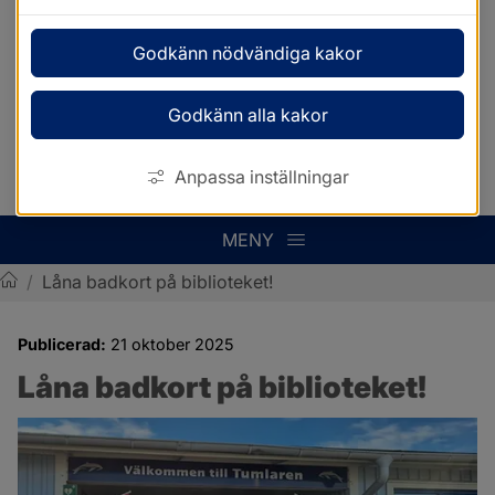
Godkänn nödvändiga kakor
Godkänn alla kakor
Anpassa inställningar
MENY
/
Låna badkort på biblioteket!
Sotenäs kommun
Publicerad:
21 oktober 2025
Låna badkort på biblioteket!