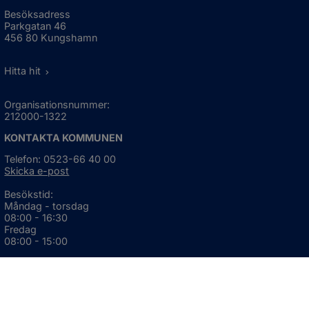
Besöksadress
Parkgatan 46
456 80 Kungshamn
Hitta hit
Organisationsnummer:
212000-1322
KONTAKTA KOMMUNEN
Telefon: 0523-66 40 00
Skicka e-post
Besökstid:
Måndag - torsdag
08:00 - 16:30
Fredag
08:00 - 15:00
Öppnas i nytt fönster.
För avvikande öppettider, 
klicka här
Press och informationsmaterial
DU KAN ÄVEN HITTA OSS HÄR