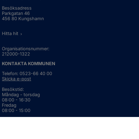
Besöksadress
Parkgatan 46
456 80 Kungshamn
Hitta hit
Organisationsnummer:
212000-1322
KONTAKTA KOMMUNEN
Telefon: 0523-66 40 00
Skicka e-post
Besökstid:
Måndag - torsdag
08:00 - 16:30
Fredag
08:00 - 15:00
Öppnas i nytt fönster.
För avvikande öppettider, 
klicka här
Press och informationsmaterial