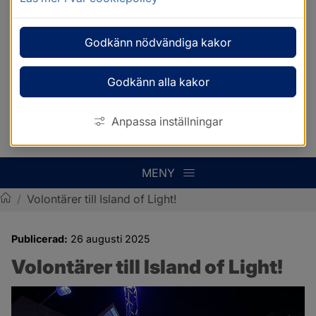
Godkänn nödvändiga kakor
Godkänn alla kakor
Anpassa inställningar
MENY
/
Volontärer till Island of Light!
Sotenäs kommun
Publicerad:
26 augusti 2025
Volontärer till Island of Light!