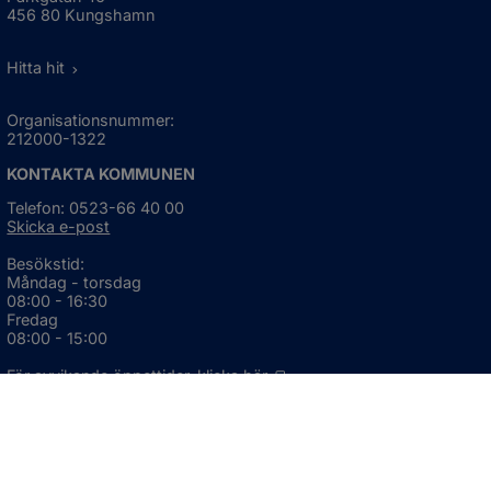
456 80 Kungshamn
Hitta hit
Organisationsnummer:
212000-1322
KONTAKTA KOMMUNEN
Telefon: 0523-66 40 00
Skicka e-post
Besökstid:
Måndag - torsdag
08:00 - 16:30
Fredag
08:00 - 15:00
Öppnas i nytt fönster.
För avvikande öppettider, 
klicka här
Press och informationsmaterial
DU KAN ÄVEN HITTA OSS HÄR