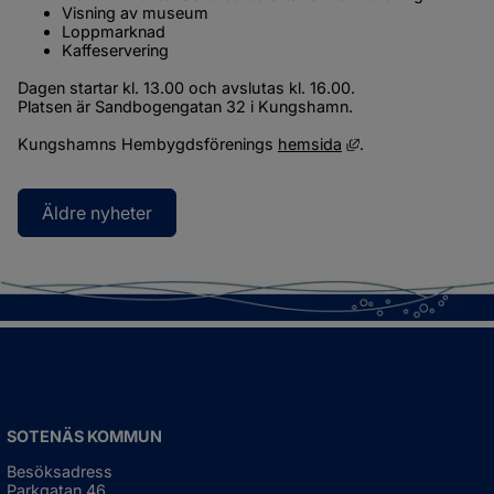
Visning av museum
Loppmarknad
Kaffeservering
Dagen startar kl. 13.00 och avslutas kl. 16.00.
Platsen är Sandbogengatan 32 i Kungshamn.
Länk till annan we
Kungshamns Hembygdsförenings 
hemsida
.
Äldre nyheter
SOTENÄS KOMMUN
Besöksadress
Parkgatan 46