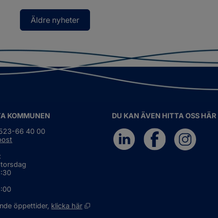
Äldre nyheter
TA KOMMUNEN
DU KAN ÄVEN HITTA OSS HÄR
0523-66 40 00
post
:
 torsdag
6:30
5:00
Öppnas i nytt fönster.
nde öppettider, 
klicka här