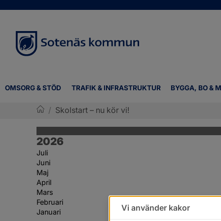
OMSORG & STÖD
TRAFIK & INFRASTRUKTUR
BYGGA, BO & M
/
Skolstart – nu kör vi!
Sotenäs kommun
År:
2026
Juli
Juni
Maj
April
Mars
Februari
Vi använder kakor
Januari