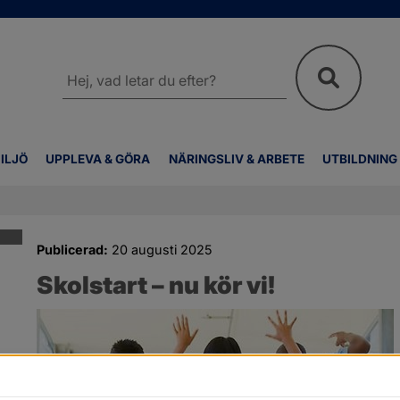
Sök
på
webbplatsen
ILJÖ
UPPLEVA & GÖRA
NÄRINGSLIV & ARBETE
UTBILDNING
Publicerad:
20 augusti 2025
Skolstart – nu kör vi!