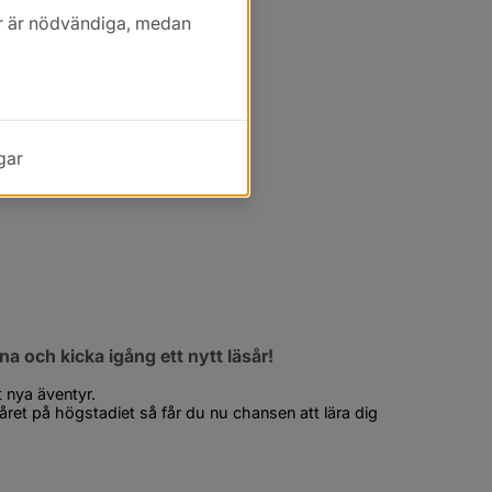
kor är nödvändiga, medan
gar
a och kicka igång ett nytt läsår!
 nya äventyr.
året på högstadiet så får du nu chansen att lära dig 