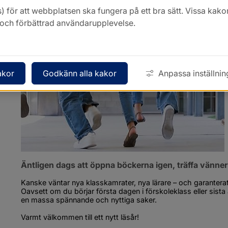
) för att webbplatsen ska fungera på ett bra sätt. Vissa ka
k och förbättrad användarupplevelse.
akor
Godkänn alla kakor
Anpassa inställnin
Äntligen dags att öppna böckerna igen, träffa vännern
Kanske väntar nya klasskamrater, nya lärare – och garanterat
Oavsett om du börjar första dagen i förskoleklass eller sista 
en massa spännande och nyttiga saker.
Varmt välkommen till ett nytt läsår!