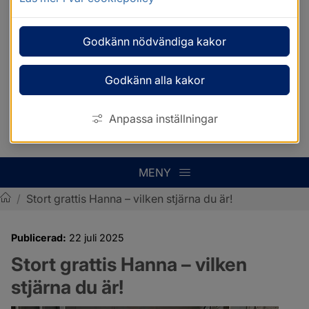
Godkänn nödvändiga kakor
Godkänn alla kakor
Anpassa inställningar
MENY
/
Stort grattis Hanna – vilken stjärna du är!
Sotenäs kommun
Publicerad:
22 juli 2025
Stort grattis Hanna – vilken 
stjärna du är!