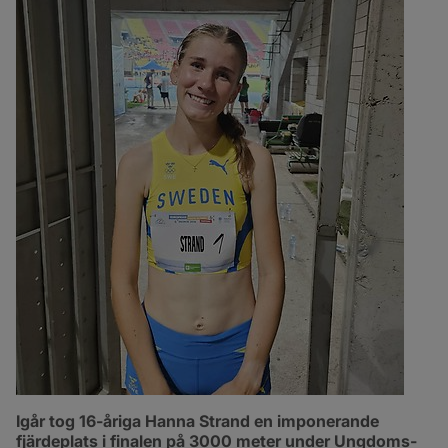
Igår tog 16-åriga 
Hanna Strand
 en imponerande 
fjärdeplats
 i finalen på 3000 meter under Ungdoms-