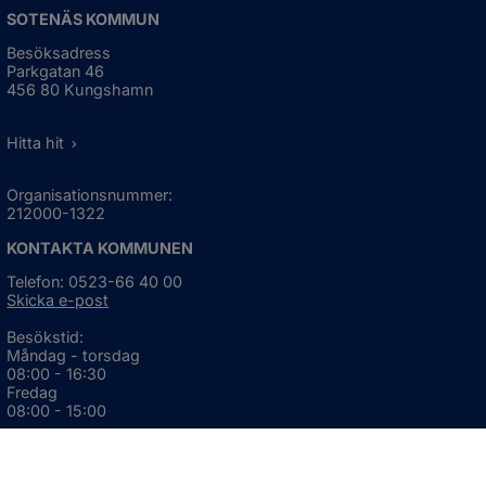
SOTENÄS KOMMUN
Besöksadress
Parkgatan 46
456 80 Kungshamn
Hitta hit
Organisationsnummer:
212000-1322
KONTAKTA KOMMUNEN
Telefon: 0523-66 40 00
Skicka e-post
Besökstid:
Måndag - torsdag
08:00 - 16:30
Fredag
08:00 - 15:00
Öppnas i nytt fönster.
För avvikande öppettider, 
klicka här
Press och informationsmaterial