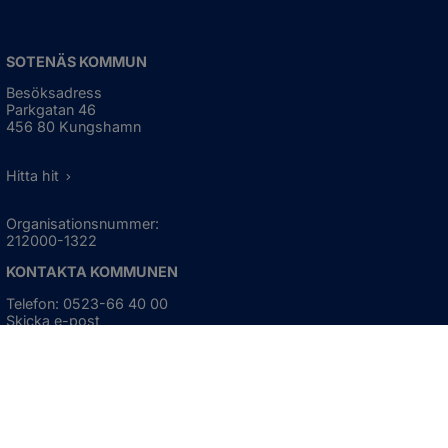
SOTENÄS KOMMUN
Besöksadress
Parkgatan 46
456 80 Kungshamn
Hitta hit
Organisationsnummer:
212000-1322
KONTAKTA KOMMUNEN
Telefon: 0523-66 40 00
Skicka e-post
Besökstid:
Måndag - torsdag
08:00 - 16:30
Fredag
08:00 - 15:00