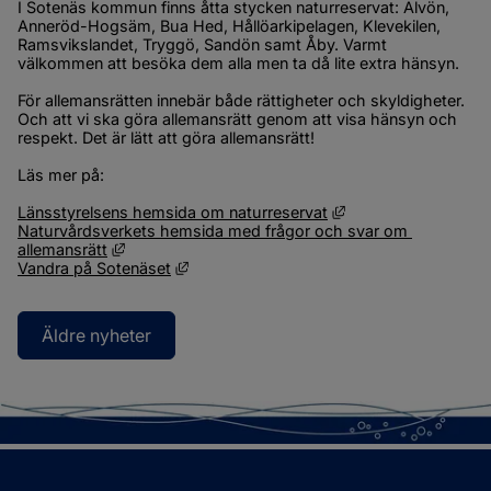
I Sotenäs kommun finns åtta stycken naturreservat: Alvön, 
Anneröd-Hogsäm, Bua Hed, Hållöarkipelagen, Klevekilen, 
Ramsvikslandet, Tryggö, Sandön samt Åby. Varmt 
välkommen att besöka dem alla men ta då lite extra hänsyn.
För allemansrätten innebär både rättigheter och skyldigheter. 
Och att vi ska göra allemansrätt genom att visa hänsyn och 
respekt. Det är lätt att göra allemansrätt!
Läs mer på:
Länk till annan webb
Länsstyrelsens hemsida om naturreservat
Naturvårdsverkets hemsida med frågor och svar om 
Länk till annan webbplats, öppnas i nytt fönster.
allemansrätt
Länk till annan webbplats, öppnas i nytt f
Vandra på Sotenäset
Äldre nyheter