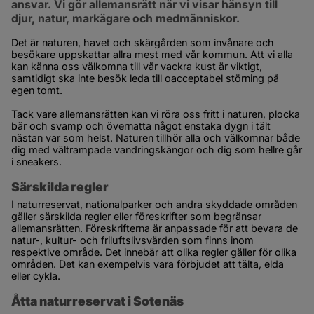
ansvar. Vi gör allemansrätt när vi visar hänsyn till 
djur, natur, markägare och medmänniskor.
Det är naturen, havet och skärgården som invånare och 
besökare uppskattar allra mest med vår kommun. Att vi alla 
kan känna oss välkomna till vår vackra kust är viktigt, 
samtidigt ska inte besök leda till oacceptabel störning på 
egen tomt.
Tack vare allemansrätten kan vi röra oss fritt i naturen, plocka 
bär och svamp och övernatta något enstaka dygn i tält 
nästan var som helst. Naturen tillhör alla och välkomnar både 
dig med vältrampade vandringskängor och dig som hellre går 
i sneakers.
Särskilda regler
I naturreservat, nationalparker och andra skyddade områden 
gäller särskilda regler eller föreskrifter som begränsar 
allemansrätten. Föreskrifterna är anpassade för att bevara de 
natur-, kultur- och friluftslivsvärden som finns inom 
respektive område. Det innebär att olika regler gäller för olika 
områden. Det kan exempelvis vara förbjudet att tälta, elda 
eller cykla.
Åtta naturreservat i Sotenäs