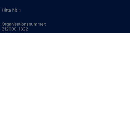
Hitta hit
Organisationsnummer:
212000-1322
KONTAKTA KOMMUNEN
Telefon: 0523-66 40 00
Skicka e-post
Besökstid:
Måndag - torsdag
08:00 - 16:30
Fredag
08:00 - 15:00
Öppnas i nytt fönster.
För avvikande öppettider, 
klicka här
Press och informationsmaterial
DU KAN ÄVEN HITTA OSS HÄR