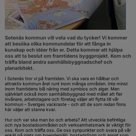
Sotenäs kommun vill veta vad du tycker! Vi kommer 
att besöka olika kommundelar för att fånga in 
kunskap och idéer från er. Detta kommer att hjälpa 
oss att ta beslut om framtidens byggprojekt. Kom och 
träffa bland andra samhällsbyggnadschef och 
planarkitekt.
I Sotenäs tror vi på framtiden. Vi ska vara en hållbar och 
attraktiv kommun året runt inom många områden. Inte minst 
inom framtidens blå näring med symbios och alger. Men 
självklart också inom samhällsbyggnad med målet att fler 
invånare, arbetstagare och företag väljer att flytta till vår 
kommun – Sveriges vackraste - och att de som redan finns 
här väljer att stanna kvar.
Hur och var ska man bo och arbeta? Att utveckla befintliga 
och nya bostadsområden och verksamhetsmark är viktigt för 
oss. Kom och träffa oss. Ge oss synpunkter och svara på vår 
enkät på plats om boendemiljö, bostadsform och annat som 