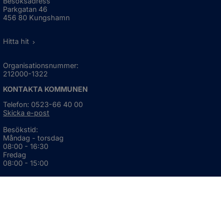
Besöksadress
Parkgatan 46
456 80 Kungshamn
Hitta hit
Organisationsnummer:
212000-1322
KONTAKTA KOMMUNEN
Telefon: 0523-66 40 00
Skicka e-post
Besökstid:
Måndag - torsdag
08:00 - 16:30
Fredag
08:00 - 15:00
Öppnas i nytt fönster.
För avvikande öppettider, 
klicka här
Press och informationsmaterial
DU KAN ÄVEN HITTA OSS HÄR