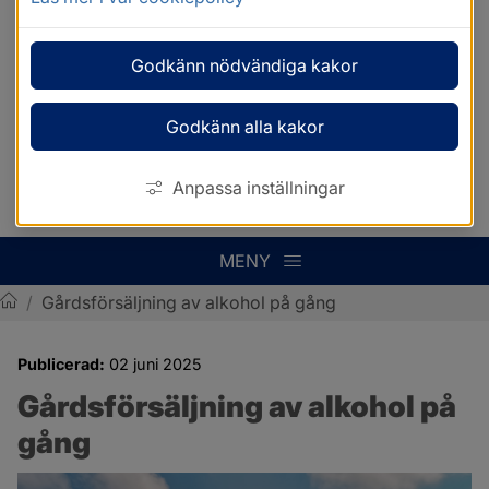
Godkänn nödvändiga kakor
Godkänn alla kakor
Anpassa inställningar
MENY
/
Gårdsförsäljning av alkohol på gång
Sotenäs kommun
Publicerad:
02 juni 2025
Gårdsförsäljning av alkohol på 
gång