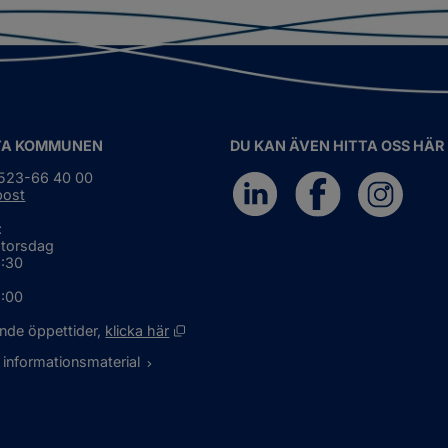
TA KOMMUNEN
DU KAN ÄVEN HITTA OSS HÄR
0523-66 40 00
post
:
 torsdag
6:30
5:00
Öppnas i nytt fönster.
nde öppettider, 
klicka här
 informationsmaterial