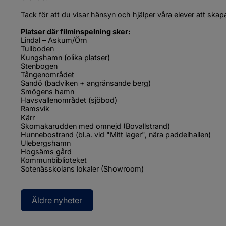
Tack för att du visar hänsyn och hjälper våra elever att skap
Platser där filminspelning sker:
Lindal – Askum/Örn
Tullboden
Kungshamn (olika platser)
Stenbogen
Tångenområdet
Sandö (badviken + angränsande berg)
Smögens hamn
Havsvallenområdet (sjöbod)
Ramsvik
Kärr
Skomakarudden med omnejd (Bovallstrand)
Hunnebostrand (bl.a. vid "Mitt lager", nära paddelhallen)
Ulebergshamn
Hogsäms gård
Kommunbiblioteket
Sotenässkolans lokaler (Showroom)
Äldre nyheter