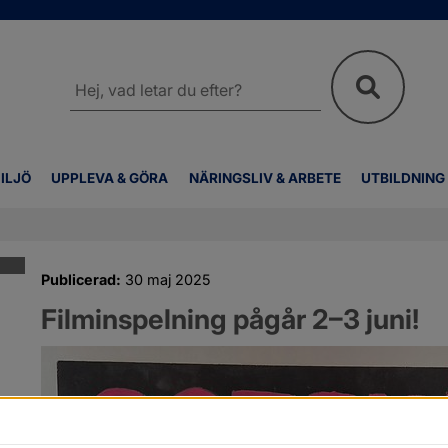
Sök
på
webbplatsen
ILJÖ
UPPLEVA & GÖRA
NÄRINGSLIV & ARBETE
UTBILDNING
Publicerad:
30 maj 2025
Filminspelning pågår 2–3 juni!