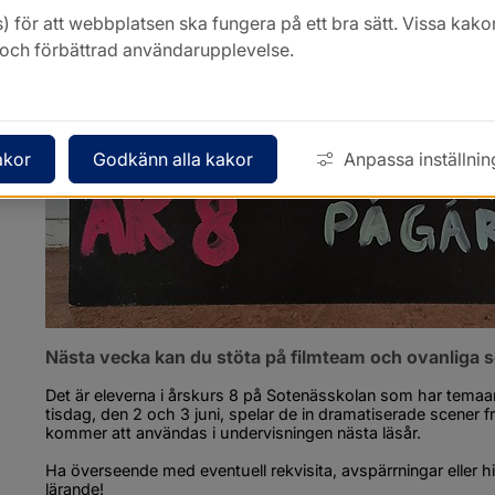
) för att webbplatsen ska fungera på ett bra sätt. Vissa ka
k och förbättrad användarupplevelse.
akor
Godkänn alla kakor
Anpassa inställnin
Nästa vecka kan du stöta på filmteam och ovanliga 
Det är eleverna i årskurs 8 på Sotenässkolan som har temaa
tisdag, den 2 och 3 juni, spelar de in dramatiserade scener fr
kommer att användas i undervisningen nästa läsår.
Ha överseende med eventuell rekvisita, avspärrningar eller his
lärande!