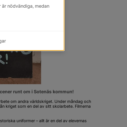
kor är nödvändiga, medan
gar
scener runt om i Sotenäs kommun!
rbete om andra världskriget. Under måndag och 
ån kriget som en del av sitt skolarbete. Filmerna 
toriska uniformer – allt är en del av elevernas 