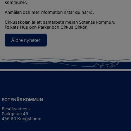
kommuner.
Länk till annan web
Anmälan och mer information 
hittar du här
.
Cirkusskolan är ett samarbete mellan Sotenäs kommun, 
Folkets Hus och Parker och Cirkus Cirkör.
Äldre nyheter
SOTENÄS KOMMUN
Besöksadress
Parkgatan 46
456 80 Kungshamn