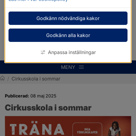
Godkänn nödvändiga kakor
Godkänn alla kakor
Anpassa inställningar
MENY
/
Cirkusskola i sommar
Sotenäs kommun
Publicerad:
08 maj 2025
Cirkusskola i sommar