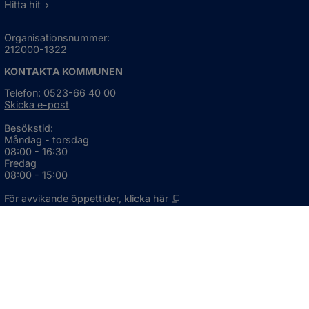
Hitta hit
Organisationsnummer:
212000-1322
KONTAKTA KOMMUNEN
Telefon: 0523-66 40 00
Skicka e-post
Besökstid:
Måndag - torsdag
08:00 - 16:30
Fredag
08:00 - 15:00
Öppnas i nytt fönster.
För avvikande öppettider, 
klicka här
Press och informationsmaterial
DU KAN ÄVEN HITTA OSS HÄR
OM WEBBPLATSEN