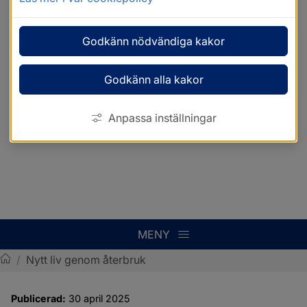
Godkänn nödvändiga kakor
Godkänn alla kakor
Anpassa inställningar
MENY
/
Nytt liv genom återbruk
Sotenäs kommun
Publicerad:
30 april 2025