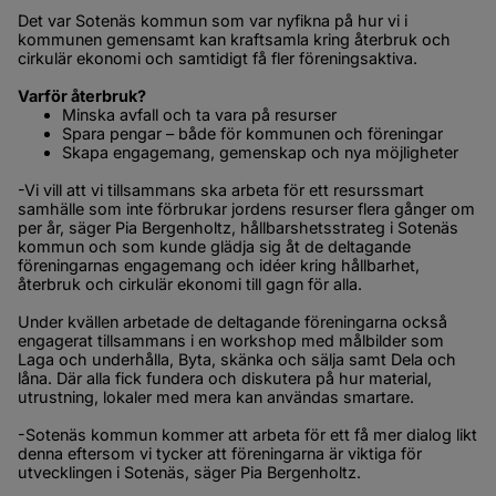
Det var Sotenäs kommun som var nyfikna på hur vi i 
kommunen gemensamt kan kraftsamla kring återbruk och 
cirkulär ekonomi och samtidigt få fler föreningsaktiva.
Varför återbruk?
Minska avfall och ta vara på resurser
Spara pengar – både för kommunen och föreningar
Skapa engagemang, gemenskap och nya möjligheter
-Vi vill att vi tillsammans ska arbeta för ett resurssmart 
samhälle som inte förbrukar jordens resurser flera gånger om 
per år, säger Pia Bergenholtz, hållbarshetsstrateg i Sotenäs 
kommun och som kunde glädja sig åt de deltagande 
föreningarnas engagemang och idéer kring hållbarhet, 
återbruk och cirkulär ekonomi till gagn för alla.
Under kvällen arbetade de deltagande föreningarna också 
engagerat tillsammans i en workshop med målbilder som 
Laga och underhålla, Byta, skänka och sälja samt Dela och 
låna. Där alla fick fundera och diskutera på hur material, 
utrustning, lokaler med mera kan användas smartare.
-Sotenäs kommun kommer att arbeta för ett få mer dialog likt 
denna eftersom vi tycker att föreningarna är viktiga för 
utvecklingen i Sotenäs, säger Pia Bergenholtz.