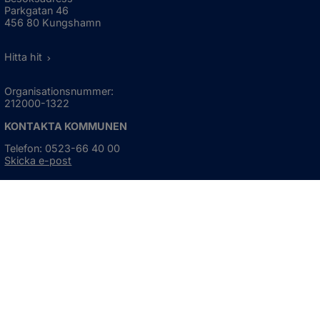
Parkgatan 46
456 80 Kungshamn
Hitta hit
Organisationsnummer:
212000-1322
KONTAKTA KOMMUNEN
Telefon: 0523-66 40 00
Skicka e-post
Besökstid:
Måndag - torsdag
08:00 - 16:30
Fredag
08:00 - 15:00
Öppnas i nytt fönster.
För avvikande öppettider, 
klicka här
Press och informationsmaterial
DU KAN ÄVEN HITTA OSS HÄR