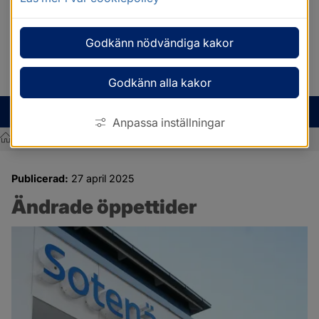
Godkänn nödvändiga kakor
Godkänn alla kakor
MENY
Anpassa inställningar
/
Ändrade öppettider
Sotenäs kommun
Publicerad:
27 april 2025
Ändrade öppettider